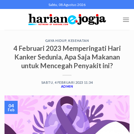
Skip
Sabtu, 08 Agustus 2026
to
content
GAYA HIDUP
,
KESEHATAN
4 Februari 2023 Memperingati Hari
Kanker Sedunia, Apa Saja Makanan
untuk Mencegah Penyakit ini?
SABTU, 4 FEBRUARI 2023 11:34
ADMIN
04
Feb