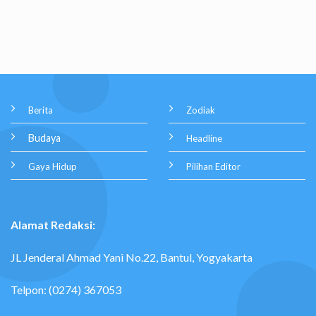
Berita
Zodiak
Budaya
Headline
Gaya Hidup
Pilihan Editor
Alamat Redaksi:
JL Jenderal Ahmad Yani No.22, Bantul, Yogyakarta
Telpon: (0274) 367053