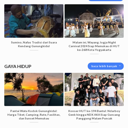
Sumino, Nafas Tradisi dari Suara
Malam ini, Wayang Jogja Night
Kendang Gunungkidul
Carnival 2024 Siap Memukau di HUT
ke-268 Kota Yogyakarta
GAYA HIDUP
baca lebih banyak
Pantai Watu Kodok Gunungkidul:
Konser HUT ke-194 Bantul: Ndarboy
Harga Tiket, Camping, Rute, Fasilitas,
Genk hingga NDX AKA Siap Guncang
dan Sunset Memukau
Panggung Malam Puncak