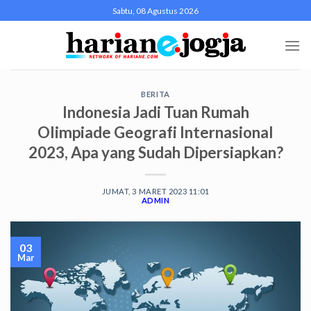
Skip
Sabtu, 08 Agustus 2026
to
content
BERITA
Indonesia Jadi Tuan Rumah
Olimpiade Geografi Internasional
2023, Apa yang Sudah Dipersiapkan?
JUMAT, 3 MARET 2023 11:01
ADMIN
03
Mar