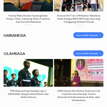
Pantai Watu Kodok Gunungkidul:
Konser HUT ke-194 Bantul: Ndarboy
Harga Tiket, Camping, Rute, Fasilitas,
Genk hingga NDX AKA Siap Guncang
dan Sunset Memukau
Panggung Malam Puncak
HARIANESIA
baca lebih banyak
OLAHRAGA
baca lebih banyak
PSS Sleman Siap Hadapi Liga 1
GKR Hemas Ikut Nobar Indonesia Vs
2024/2025 dengan Skuad Baru dan
Iraq bersama Karang Taruna
Ambisi Besar
Kemantren Pakualaman di Alun-alun
Sewandana