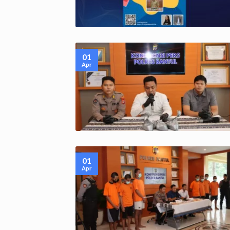
01
Apr
01
Apr