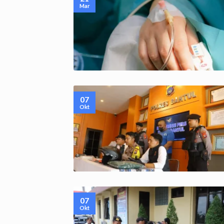
Mar
07
Okt
07
Okt