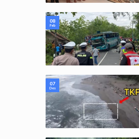
08
Feb
07
Des