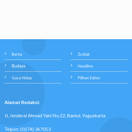
Berita
Zodiak
Budaya
Headline
Gaya Hidup
Pilihan Editor
Alamat Redaksi:
JL Jenderal Ahmad Yani No.22, Bantul, Yogyakarta
Telpon: (0274) 367053