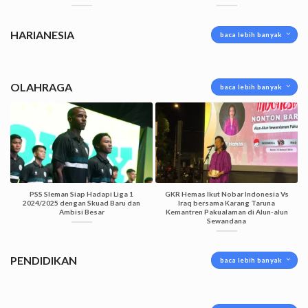
HARIANESIA
baca lebih banyak
OLAHRAGA
baca lebih banyak
PSS Sleman Siap Hadapi Liga 1
GKR Hemas Ikut Nobar Indonesia Vs
2024/2025 dengan Skuad Baru dan
Iraq bersama Karang Taruna
Ambisi Besar
Kemantren Pakualaman di Alun-alun
Sewandana
PENDIDIKAN
baca lebih banyak