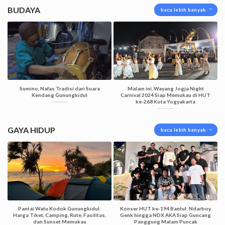
BUDAYA
baca lebih banyak
Sumino, Nafas Tradisi dari Suara
Malam ini, Wayang Jogja Night
Kendang Gunungkidul
Carnival 2024 Siap Memukau di HUT
ke-268 Kota Yogyakarta
GAYA HIDUP
baca lebih banyak
Pantai Watu Kodok Gunungkidul:
Konser HUT ke-194 Bantul: Ndarboy
Harga Tiket, Camping, Rute, Fasilitas,
Genk hingga NDX AKA Siap Guncang
dan Sunset Memukau
Panggung Malam Puncak