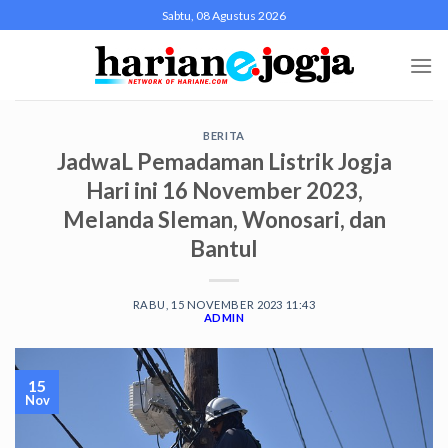
Skip
Sabtu, 08 Agustus 2026
to
content
BERITA
JadwaL Pemadaman Listrik Jogja
Hari ini 16 November 2023,
Melanda Sleman, Wonosari, dan
Bantul
RABU, 15 NOVEMBER 2023 11:43
ADMIN
15
Nov