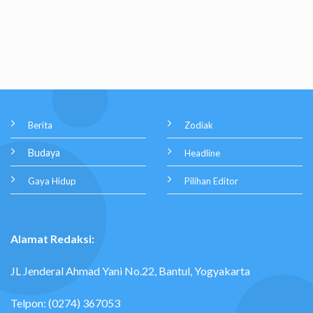
Berita
Zodiak
Budaya
Headline
Gaya Hidup
Pilihan Editor
Alamat Redaksi:
JL Jenderal Ahmad Yani No.22, Bantul, Yogyakarta
Telpon: (0274) 367053