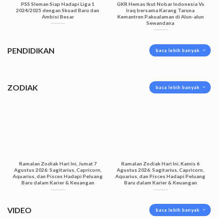
PSS Sleman Siap Hadapi Liga 1
GKR Hemas Ikut Nobar Indonesia Vs
2024/2025 dengan Skuad Baru dan
Iraq bersama Karang Taruna
Ambisi Besar
Kemantren Pakualaman di Alun-alun
Sewandana
PENDIDIKAN
baca lebih banyak
ZODIAK
baca lebih banyak
Ramalan Zodiak Hari Ini, Jumat 7
Ramalan Zodiak Hari Ini, Kamis 6
Agustus 2026: Sagitarius, Capricorn,
Agustus 2026: Sagitarius, Capricorn,
Aquarius, dan Pisces Hadapi Peluang
Aquarius, dan Pisces Hadapi Peluang
Baru dalam Karier & Keuangan
Baru dalam Karier & Keuangan
VIDEO
baca lebih banyak