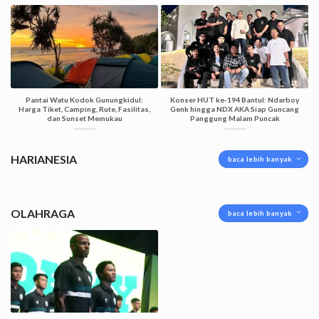
Pantai Watu Kodok Gunungkidul:
Konser HUT ke-194 Bantul: Ndarboy
Harga Tiket, Camping, Rute, Fasilitas,
Genk hingga NDX AKA Siap Guncang
dan Sunset Memukau
Panggung Malam Puncak
HARIANESIA
baca lebih banyak
OLAHRAGA
baca lebih banyak