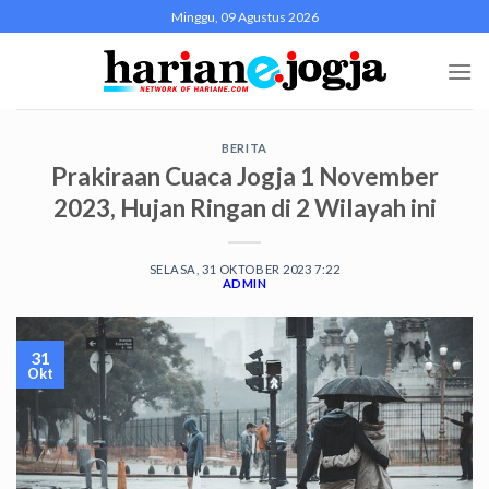
Skip
Minggu, 09 Agustus 2026
to
content
BERITA
Prakiraan Cuaca Jogja 1 November
2023, Hujan Ringan di 2 Wilayah ini
SELASA, 31 OKTOBER 2023 7:22
ADMIN
31
Okt