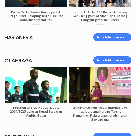
Pantai Watu Kodok Gunungkidul:
Konser HUT ke-194 Bantul: Ndarboy
Harga Tiket, Camping, Rute, Fasilitas,
Genk hingga NDX AKA Siap Guncang
dan Sunset Memukau
Panggung Malam Puncak
HARIANESIA
baca lebih banyak
OLAHRAGA
baca lebih banyak
PSS Sleman Siap Hadapi Liga 1
GKR Hemas Ikut Nobar Indonesia Vs
2024/2025 dengan Skuad Baru dan
Iraq bersama Karang Taruna
Ambisi Besar
Kemantren Pakualaman di Alun-alun
Sewandana