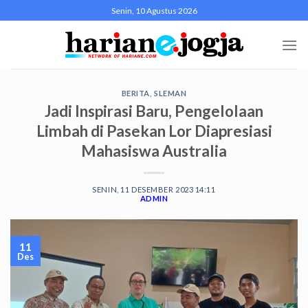
Skip
Senin, 10 Agustus 2026
to
content
BERITA
,
SLEMAN
Jadi Inspirasi Baru, Pengelolaan
Limbah di Pasekan Lor Diapresiasi
Mahasiswa Australia
SENIN, 11 DESEMBER 2023 14:11
ADMIN
11
Des