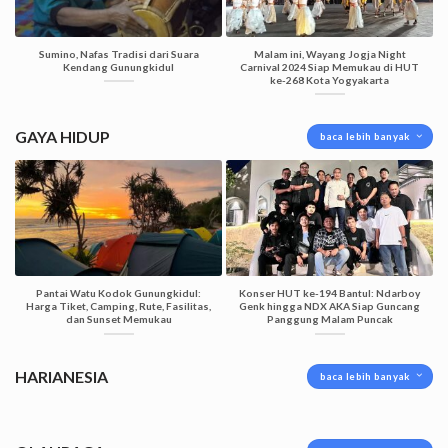
Sumino, Nafas Tradisi dari Suara
Malam ini, Wayang Jogja Night
Kendang Gunungkidul
Carnival 2024 Siap Memukau di HUT
ke-268 Kota Yogyakarta
GAYA HIDUP
baca lebih banyak
Pantai Watu Kodok Gunungkidul:
Konser HUT ke-194 Bantul: Ndarboy
Harga Tiket, Camping, Rute, Fasilitas,
Genk hingga NDX AKA Siap Guncang
dan Sunset Memukau
Panggung Malam Puncak
HARIANESIA
baca lebih banyak