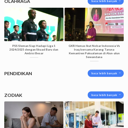
OLAHRAGA
baca lebih banyak
PSS Sleman Siap Hadapi Liga 1
GKR Hemas Ikut Nobar Indonesia Vs
2024/2025 dengan Skuad Baru dan
Iraq bersama Karang Taruna
Ambisi Besar
Kemantren Pakualaman di Alun-alun
Sewandana
PENDIDIKAN
baca lebih banyak
ZODIAK
baca lebih banyak