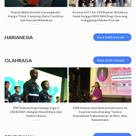
Pantai Watu Kodok Gunungkidul:
Konser HUT ke-194 Bantul: Ndarboy
Harga Tiket, Camping, Rute, Fasilitas,
Genk hingga NDX AKA Siap Guncang
dan Sunset Memukau
Panggung Malam Puncak
HARIANESIA
baca lebih banyak
OLAHRAGA
baca lebih banyak
PSS Sleman Siap Hadapi Liga 1
GKR Hemas Ikut Nobar Indonesia Vs
2024/2025 dengan Skuad Baru dan
Iraq bersama Karang Taruna
Ambisi Besar
Kemantren Pakualaman di Alun-alun
Sewandana