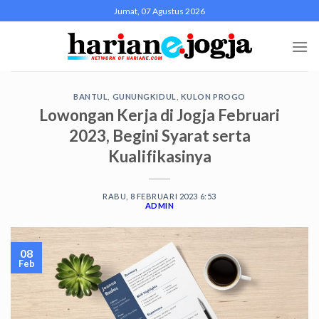
Skip
Jumat, 07 Agustus 2026
to
content
BANTUL
,
GUNUNGKIDUL
,
KULON PROGO
Lowongan Kerja di Jogja Februari
2023, Begini Syarat serta
Kualifikasinya
RABU, 8 FEBRUARI 2023 6:53
ADMIN
08
Feb