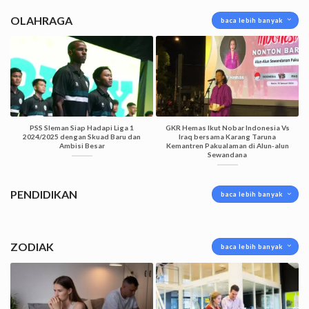
OLAHRAGA
baca lebih banyak
PSS Sleman Siap Hadapi Liga 1
GKR Hemas Ikut Nobar Indonesia Vs
2024/2025 dengan Skuad Baru dan
Iraq bersama Karang Taruna
Ambisi Besar
Kemantren Pakualaman di Alun-alun
Sewandana
PENDIDIKAN
baca lebih banyak
ZODIAK
baca lebih banyak