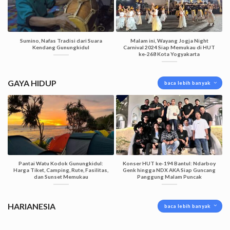
Sumino, Nafas Tradisi dari Suara
Malam ini, Wayang Jogja Night
Kendang Gunungkidul
Carnival 2024 Siap Memukau di HUT
ke-268 Kota Yogyakarta
GAYA HIDUP
baca lebih banyak
Pantai Watu Kodok Gunungkidul:
Konser HUT ke-194 Bantul: Ndarboy
Harga Tiket, Camping, Rute, Fasilitas,
Genk hingga NDX AKA Siap Guncang
dan Sunset Memukau
Panggung Malam Puncak
HARIANESIA
baca lebih banyak