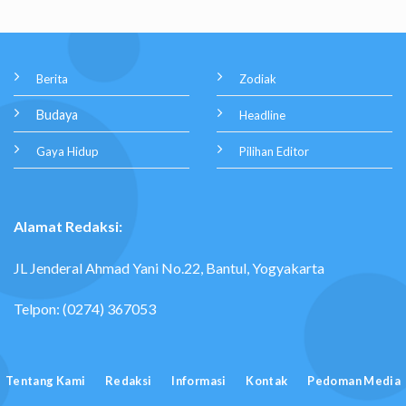
Berita
Zodiak
Budaya
Headline
Gaya Hidup
Pilihan Editor
Alamat Redaksi:
JL Jenderal Ahmad Yani No.22, Bantul, Yogyakarta
Telpon: (0274) 367053
Tentang Kami
Redaksi
Informasi
Kontak
Pedoman Media