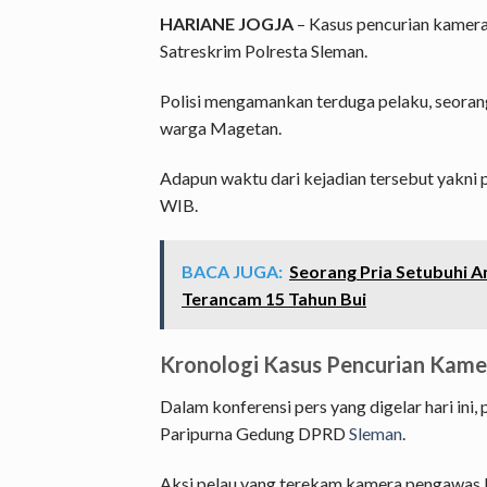
HARIANE
JOGJA
– Kasus pencurian kamera
Satreskrim Polresta Sleman.
Polisi mengamankan terduga pelaku, seoran
warga Magetan.
Adapun waktu dari kejadian tersebut yakni 
WIB.
BACA JUGA:
Seorang Pria Setubuhi A
Terancam 15 Tahun Bui
Kronologi Kasus Pencurian Kame
Dalam konferensi pers yang digelar hari ini, 
Paripurna Gedung DPRD
Sleman
.
Aksi pelau yang terekam kamera pengawas 