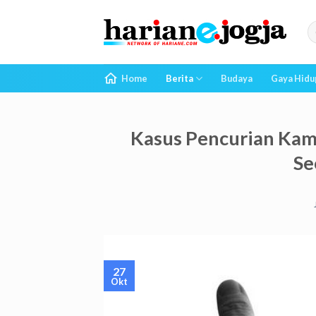
Skip
to
content
Home
Berita
Budaya
Gaya Hidu
Kasus Pencurian Kame
Se
27
Okt