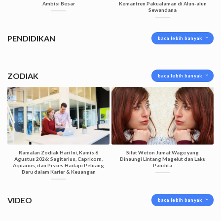
Ambisi Besar
Kemantren Pakualaman di Alun-alun
Sewandana
PENDIDIKAN
baca lebih banyak
ZODIAK
baca lebih banyak
Ramalan Zodiak Hari Ini, Kamis 6
Sifat Weton Jumat Wage yang
Agustus 2026: Sagitarius, Capricorn,
Dinaungi Lintang Magelut dan Laku
Aquarius, dan Pisces Hadapi Peluang
Pandita
Baru dalam Karier & Keuangan
VIDEO
baca lebih banyak