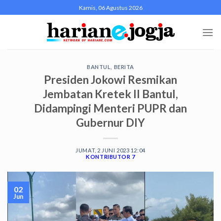
Skip
Kamis, 06 Agustus 2026
to
content
BANTUL
,
BERITA
Presiden Jokowi Resmikan
Jembatan Kretek II Bantul,
Didampingi Menteri PUPR dan
Gubernur DIY
JUMAT, 2 JUNI 2023 12:04
KONTRIBUTOR 7
02
Jun