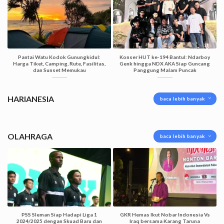
Pantai Watu Kodok Gunungkidul:
Konser HUT ke-194 Bantul: Ndarboy
Harga Tiket, Camping, Rute, Fasilitas,
Genk hingga NDX AKA Siap Guncang
dan Sunset Memukau
Panggung Malam Puncak
HARIANESIA
baca lebih banyak
OLAHRAGA
baca lebih banyak
PSS Sleman Siap Hadapi Liga 1
GKR Hemas Ikut Nobar Indonesia Vs
2024/2025 dengan Skuad Baru dan
Iraq bersama Karang Taruna