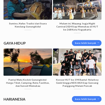
Sumino, Nafas Tradisi dari Suara
Malam ini, Wayang Jogja Night
Kendang Gunungkidul
Carnival 2024 Siap Memukau di HUT
ke-268 Kota Yogyakarta
GAYA HIDUP
baca lebih banyak
Pantai Watu Kodok Gunungkidul:
Konser HUT ke-194 Bantul: Ndarboy
Harga Tiket, Camping, Rute, Fasilitas,
Genk hingga NDX AKA Siap Guncang
dan Sunset Memukau
Panggung Malam Puncak
HARIANESIA
baca lebih banyak