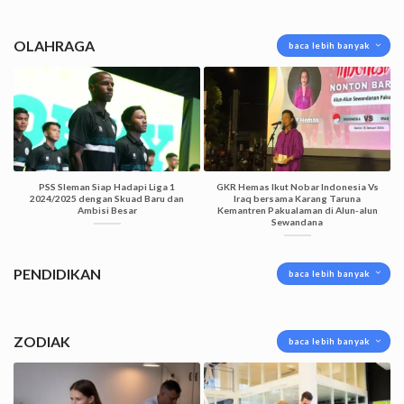
OLAHRAGA
baca lebih banyak
PSS Sleman Siap Hadapi Liga 1
GKR Hemas Ikut Nobar Indonesia Vs
2024/2025 dengan Skuad Baru dan
Iraq bersama Karang Taruna
Ambisi Besar
Kemantren Pakualaman di Alun-alun
Sewandana
PENDIDIKAN
baca lebih banyak
ZODIAK
baca lebih banyak