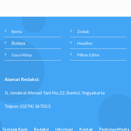
Berita
Zodiak
Budaya
Headline
Gaya Hidup
Pilihan Editor
Alamat Redaksi:
JL Jenderal Ahmad Yani No.22, Bantul, Yogyakarta
Telpon: (0274) 367053
Tentang Kami
Redaksi
Informasi
Kontak
Pedoman Media