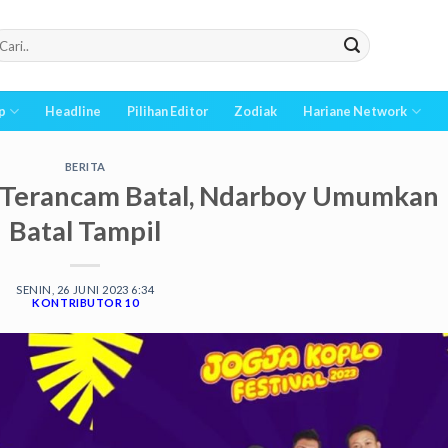
p
Headline
Pilihan Editor
Zodiak
Hariane Network
BERITA
 2 Terancam Batal, Ndarboy Umumkan
Batal Tampil
SENIN, 26 JUNI 2023 6:34
KONTRIBUTOR 10