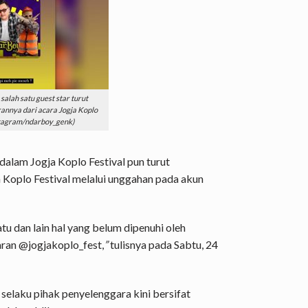
alah satu guest star turut
nya dari acara Jogja Koplo
nstagram/ndarboy_genk)
dalam Jogja Koplo Festival pun turut
 Koplo Festival melalui unggahan pada akun
tu dan lain hal yang belum dipenuhi oleh
aran @jogjakoplo_fest,
”
tulisnya pada Sabtu, 24
elaku pihak penyelenggara kini bersifat