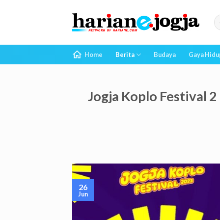
Skip
to
content
Home
Berita
Budaya
Gaya Hidu
Jogja Koplo Festival
26
Jun