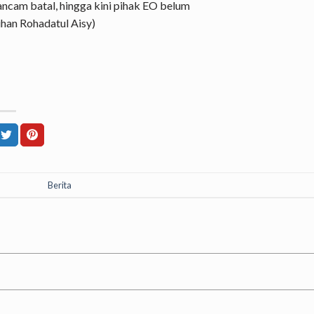
rancam batal, hingga kini pihak EO belum
ihan Rohadatul Aisy)
Berita