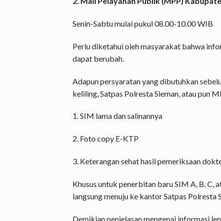
2. Mall Pelayanan Publik (MPP) Kabupat
Senin-Sabtu mulai pukul 08.00-10.00 WIB
Perlu diketahui oleh masyarakat bahwa inf
dapat berubah.
Adapun persyaratan yang dibutuhkan sebel
keliling, Satpas Polresta Sleman, atau pun 
1. SIM lama dan salinannya
2. Foto copy E-KTP
3. Keterangan sehat hasil pemeriksaan dokt
Khusus untuk penerbitan baru SIM A, B, C, a
langsung menuju ke kantor Satpas Polresta 
Demikian penjelasan mengenai informasi len