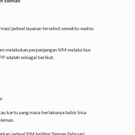
en Sleman
ormasi jadwal layanan tersebut sewaktu-waktu
um melakukan perpanjangan SIM melalui bus
MPP adalah sebagai berikut.
er
tau kartu yang masa berlakunya habis bisa
Sleman.
gkap jadwal SIM keliling Sleman Februari