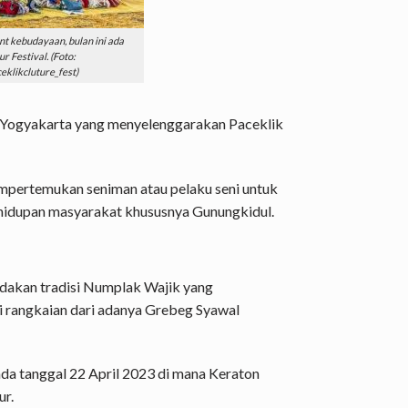
nt kebudayaan, bulan ini ada
r Festival. (Foto:
eklikcluture_fest)
ol Yogyakarta yang menyelenggarakan Paceklik
mpertemukan seniman atau pelaku seni untuk
hidupan masyarakat khususnya Gunungkidul.
adakan tradisi Numplak Wajik yang
i rangkaian dari adanya Grebeg Syawal
da tanggal 22 April 2023 di mana Keraton
ur.