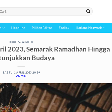
p
Headline
Pilihan Editor
Zodiak
Hariane Network
BERITA
,
WISATA
pril 2023, Semarak Ramadhan Hingga
tunjukkan Budaya
SABTU, 1 APRIL 2023 20:29
ADMIN