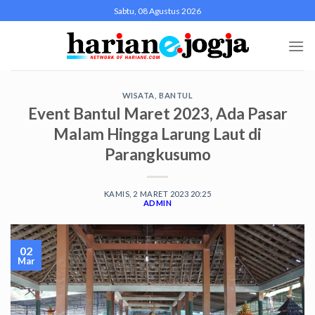
Skip
Sabtu, 08 Agustus 2026
to
content
WISATA
,
BANTUL
Event Bantul Maret 2023, Ada Pasar
Malam Hingga Larung Laut di
Parangkusumo
KAMIS, 2 MARET 2023 20:25
ADMIN
02
Mar