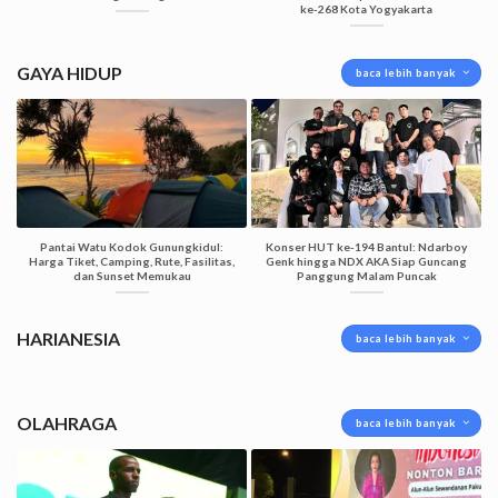
ke-268 Kota Yogyakarta
GAYA HIDUP
baca lebih banyak
Pantai Watu Kodok Gunungkidul:
Konser HUT ke-194 Bantul: Ndarboy
Harga Tiket, Camping, Rute, Fasilitas,
Genk hingga NDX AKA Siap Guncang
dan Sunset Memukau
Panggung Malam Puncak
HARIANESIA
baca lebih banyak
OLAHRAGA
baca lebih banyak