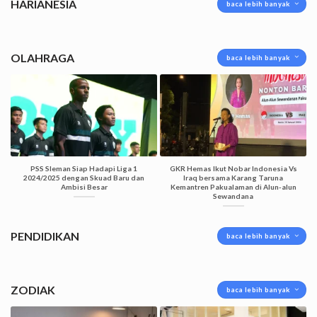
HARIANESIA
baca lebih banyak
OLAHRAGA
baca lebih banyak
PSS Sleman Siap Hadapi Liga 1
GKR Hemas Ikut Nobar Indonesia Vs
2024/2025 dengan Skuad Baru dan
Iraq bersama Karang Taruna
Ambisi Besar
Kemantren Pakualaman di Alun-alun
Sewandana
PENDIDIKAN
baca lebih banyak
ZODIAK
baca lebih banyak