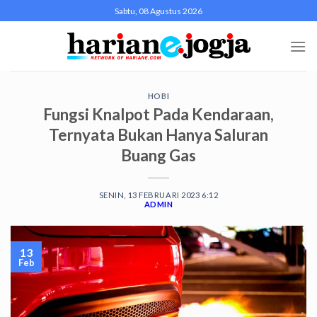
Skip
Sabtu, 08 Agustus 2026
to
content
HOBI
Fungsi Knalpot Pada Kendaraan,
Ternyata Bukan Hanya Saluran
Buang Gas
SENIN, 13 FEBRUARI 2023 6:12
ADMIN
13
Feb