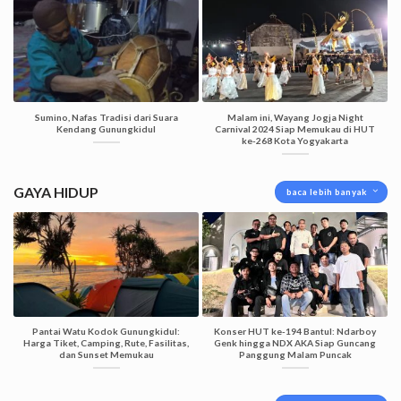
Sumino, Nafas Tradisi dari Suara
Malam ini, Wayang Jogja Night
Kendang Gunungkidul
Carnival 2024 Siap Memukau di HUT
ke-268 Kota Yogyakarta
GAYA HIDUP
baca lebih banyak
Pantai Watu Kodok Gunungkidul:
Konser HUT ke-194 Bantul: Ndarboy
Harga Tiket, Camping, Rute, Fasilitas,
Genk hingga NDX AKA Siap Guncang
dan Sunset Memukau
Panggung Malam Puncak