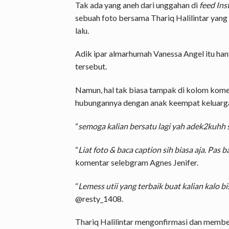
Tak ada yang aneh dari unggahan di
feed In
sebuah foto bersama Thariq Halilintar yang
lalu.
Adik ipar almarhumah Vanessa Angel itu ha
tersebut.
Namun, hal tak biasa tampak di kolom kom
hubungannya dengan anak keempat keluarga H
“
semoga kalian bersatu lagi yah adek2kuhh
“
Liat foto & baca caption sih biasa aja. Pas
komentar selebgram Agnes Jenifer.
“
Lemess utii yang terbaik buat kalian kalo bi
@resty_1408.
Thariq Halilintar mengonfirmasi dan membe