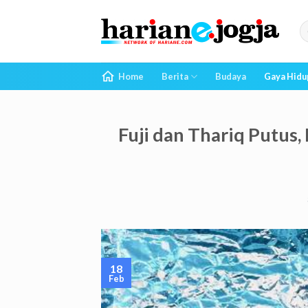
Skip
to
content
Home
Berita
Budaya
Gaya Hidu
Fuji dan Thariq Putus,
18
Feb