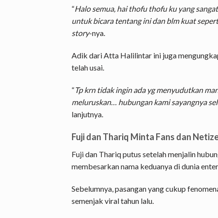
“
Halo semua, hai thofu thofu ku yang sanga
untuk bicara tentang ini dan blm kuat seper
story
-nya.
Adik dari Atta Halilintar ini juga mengung
telah usai.
“
Tp krn tidak ingin ada yg menyudutkan ma
meluruskan… hubungan kami sayangnya seles
lanjutnya.
Fuji dan Thariq Minta Fans dan Netiz
Fuji dan Thariq putus setelah menjalin hubu
membesarkan nama keduanya di dunia enter
Sebelumnya, pasangan yang cukup fenomenal
semenjak viral tahun lalu.