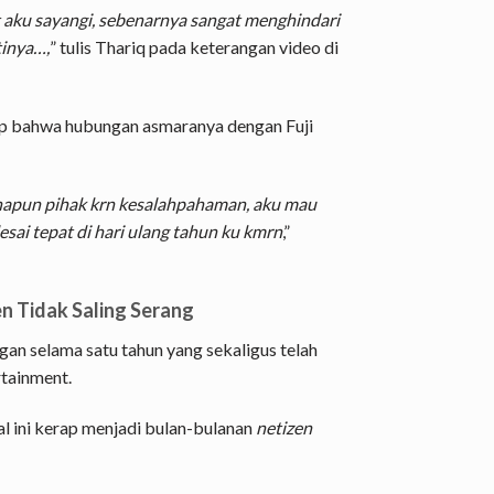
t aku sayangi, sebenarnya sangat menghindari
tinya…,
” tulis Thariq pada keterangan video di
kap bahwa hubungan asmaranya dengan Fuji
napun pihak krn kesalahpahaman, aku mau
ai tepat di hari ulang tahun ku kmrn
,”
en Tidak Saling Serang
ngan selama satu tahun yang sekaligus telah
tainment.
 ini kerap menjadi bulan-bulanan
netizen