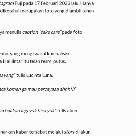
stagram
Fuji pada 17 Februari 2023 lalu. Hanya
 diketahui merupakan foto yang diambil tahun
nya menulis
caption “take care”
pada foto
entar yang mengisyaratkan bahwa
alilintar itu telah resmi putus.
 sayang
,” tulis Lucinta Luna.
 baca komen ga mau percayaaa ahhh!!!
”
sa balikan lagi yuk bisa yuk
,” tulis akun
narkan kabar tersebut melalui
story
di akun