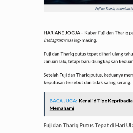
Fuji da Thariq umumkan hu
HARIANE JOGJA
– Kabar Fuji dan Thariq p
Instagram
masing-masing.
Fuji dan Thariq putus tepat di hari ulang tahu
Januari lalu, tetapi baru diungkapkan keduan
Setelah Fuji dan Thariq putus, keduanya me
keputusan tersebut dan tidak saling serang.
BACA JUGA:
Kenali 6 Tipe Kepribadian
Memahami
Fuji dan Thariq Putus Tepat di Hari U