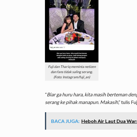
Fuji dan Thariq meminta netizen
dan fans tidak saling serang.
(Foto: Instagram/fuji_an)
“
Biar ga huru hara, kita masih berteman deng
serang ke pihak manapun. Makasih
,” tulis Fuj
BACA JUGA:
Heboh Air Laut Dua Warn