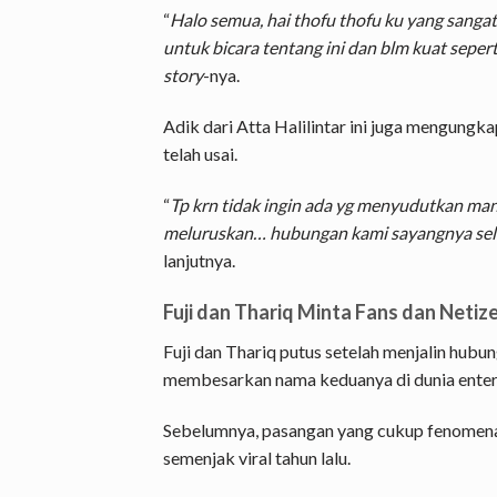
“
Halo semua, hai thofu thofu ku yang sanga
untuk bicara tentang ini dan blm kuat seper
story
-nya.
Adik dari Atta Halilintar ini juga mengung
telah usai.
“
Tp krn tidak ingin ada yg menyudutkan ma
meluruskan… hubungan kami sayangnya seles
lanjutnya.
Fuji dan Thariq Minta Fans dan Netiz
Fuji dan Thariq putus setelah menjalin hubu
membesarkan nama keduanya di dunia enter
Sebelumnya, pasangan yang cukup fenomenal
semenjak viral tahun lalu.