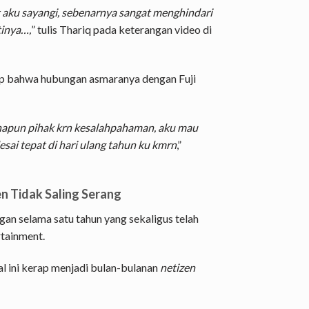
t aku sayangi, sebenarnya sangat menghindari
tinya…,
” tulis Thariq pada keterangan video di
kap bahwa hubungan asmaranya dengan Fuji
napun pihak krn kesalahpahaman, aku mau
ai tepat di hari ulang tahun ku kmrn
,”
en Tidak Saling Serang
ngan selama satu tahun yang sekaligus telah
tainment.
 ini kerap menjadi bulan-bulanan
netizen