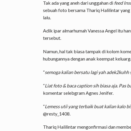
Tak ada yang aneh dari unggahan di
feed In
sebuah foto bersama Thariq Halilintar yang
lalu.
Adik ipar almarhumah Vanessa Angel itu ha
tersebut.
Namun, hal tak biasa tampak di kolom kom
hubungannya dengan anak keempat keluarga H
“
semoga kalian bersatu lagi yah adek2kuhh
“
Liat foto & baca caption sih biasa aja. Pas
komentar selebgram Agnes Jenifer.
“
Lemess utii yang terbaik buat kalian kalo bi
@resty_1408.
Thariq Halilintar mengonfirmasi dan membe