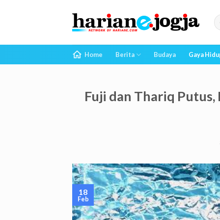
Skip
to
content
Home
Berita
Budaya
Gaya Hidu
Fuji dan Thariq Putus,
18
Feb