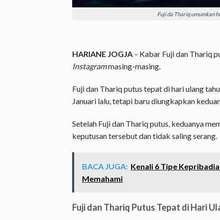
Fuji da Thariq umumkan hu
HARIANE JOGJA
– Kabar Fuji dan Thariq p
Instagram
masing-masing.
Fuji dan Thariq putus tepat di hari ulang tahu
Januari lalu, tetapi baru diungkapkan keduan
Setelah Fuji dan Thariq putus, keduanya me
keputusan tersebut dan tidak saling serang.
BACA JUGA:
Kenali 6 Tipe Kepribadian
Memahami
Fuji dan Thariq Putus Tepat di Hari U