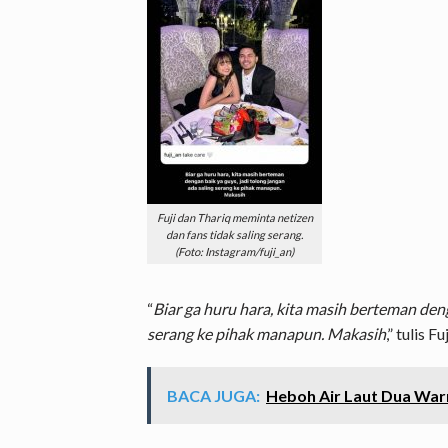
Fuji dan Thariq meminta netizen
dan fans tidak saling serang.
(Foto: Instagram/fuji_an)
“
Biar ga huru hara, kita masih berteman deng
serang ke pihak manapun. Makasih
,” tulis Fuj
BACA JUGA:
Heboh Air Laut Dua Warn