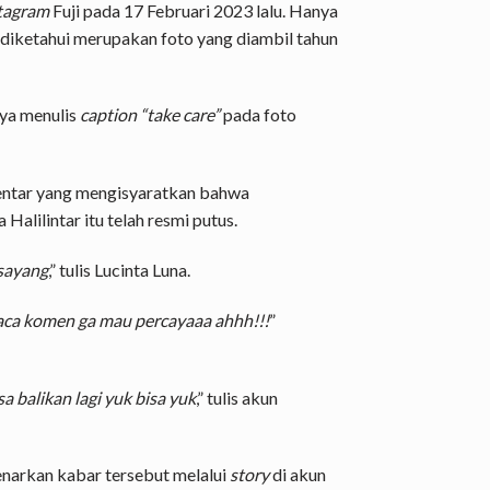
stagram
Fuji pada 17 Februari 2023 lalu. Hanya
 diketahui merupakan foto yang diambil tahun
nya menulis
caption “take care”
pada foto
entar yang mengisyaratkan bahwa
alilintar itu telah resmi putus.
 sayang
,” tulis Lucinta Luna.
 baca komen ga mau percayaaa ahhh!!!
”
sa balikan lagi yuk bisa yuk
,” tulis akun
narkan kabar tersebut melalui
story
di akun