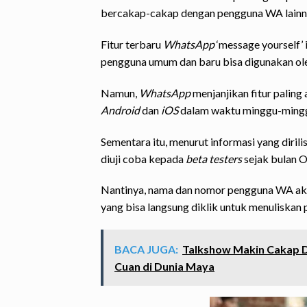
bercakap-cakap dengan pengguna WA lainn
Fitur terbaru
WhatsApp
‘message yourself’ 
pengguna umum dan baru bisa digunakan ol
Namun,
WhatsApp
menjanjikan fitur paling
Android
dan
iOS
dalam waktu minggu-minggu
Sementara itu, menurut informasi yang dirili
diuji coba kepada
beta testers
sejak bulan O
Nantinya, nama dan nomor pengguna WA aka
yang bisa langsung diklik untuk menuliskan p
BACA JUGA:
Talkshow Makin Cakap Di
Cuan di Dunia Maya