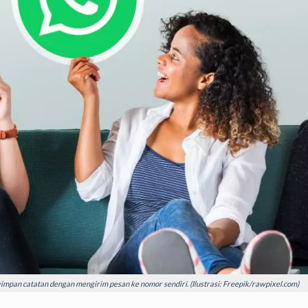
an catatan dengan mengirim pesan ke nomor sendiri. (Ilustrasi: Freepik/rawpixel.com)