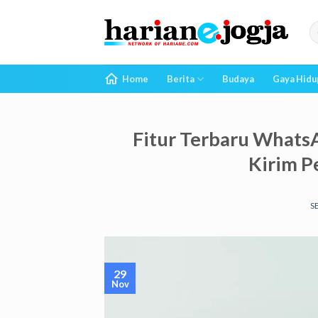
Skip
to
content
Home
Berita
Budaya
Gaya Hidu
Fitur Terbaru Whats
Kirim P
S
29
Nov