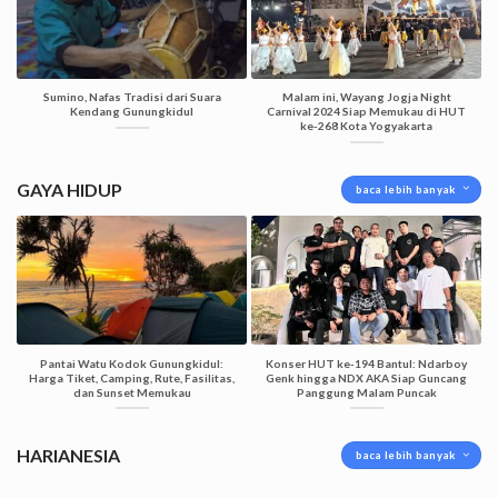
Sumino, Nafas Tradisi dari Suara
Malam ini, Wayang Jogja Night
Kendang Gunungkidul
Carnival 2024 Siap Memukau di HUT
ke-268 Kota Yogyakarta
GAYA HIDUP
baca lebih banyak
Pantai Watu Kodok Gunungkidul:
Konser HUT ke-194 Bantul: Ndarboy
Harga Tiket, Camping, Rute, Fasilitas,
Genk hingga NDX AKA Siap Guncang
dan Sunset Memukau
Panggung Malam Puncak
HARIANESIA
baca lebih banyak