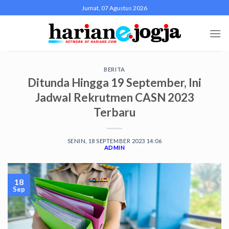
Skip
Jumat, 07 Agustus 2026
to
content
BERITA
Ditunda Hingga 19 September, Ini
Jadwal Rekrutmen CASN 2023
Terbaru
SENIN, 18 SEPTEMBER 2023 14:06
ADMIN
18
Sep