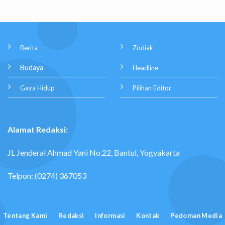
Berita
Zodiak
Budaya
Headline
Gaya Hidup
Pilihan Editor
Alamat Redaksi:
JL Jenderal Ahmad Yani No.22, Bantul, Yogyakarta
Telpon: (0274) 367053
Tentang Kami
Redaksi
Informasi
Kontak
Pedoman Media