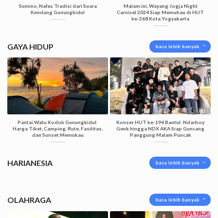
Sumino, Nafas Tradisi dari Suara
Malam ini, Wayang Jogja Night
Kendang Gunungkidul
Carnival 2024 Siap Memukau di HUT
ke-268 Kota Yogyakarta
GAYA HIDUP
baca lebih banyak
Pantai Watu Kodok Gunungkidul:
Konser HUT ke-194 Bantul: Ndarboy
Harga Tiket, Camping, Rute, Fasilitas,
Genk hingga NDX AKA Siap Guncang
dan Sunset Memukau
Panggung Malam Puncak
HARIANESIA
baca lebih banyak
OLAHRAGA
baca lebih banyak