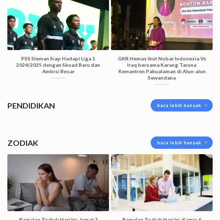
PSS Sleman Siap Hadapi Liga 1
GKR Hemas Ikut Nobar Indonesia Vs
2024/2025 dengan Skuad Baru dan
Iraq bersama Karang Taruna
Ambisi Besar
Kemantren Pakualaman di Alun-alun
Sewandana
PENDIDIKAN
baca lebih banyak
ZODIAK
baca lebih banyak
Ramalan Zodiak Hari Ini, Jumat 7
Ramalan Zodiak Hari Ini, Kamis 6