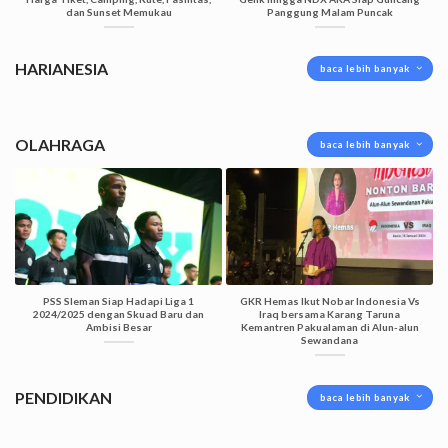
dan Sunset Memukau
Panggung Malam Puncak
HARIANESIA
baca lebih banyak
OLAHRAGA
baca lebih banyak
PSS Sleman Siap Hadapi Liga 1
GKR Hemas Ikut Nobar Indonesia Vs
2024/2025 dengan Skuad Baru dan
Iraq bersama Karang Taruna
Ambisi Besar
Kemantren Pakualaman di Alun-alun
Sewandana
PENDIDIKAN
baca lebih banyak