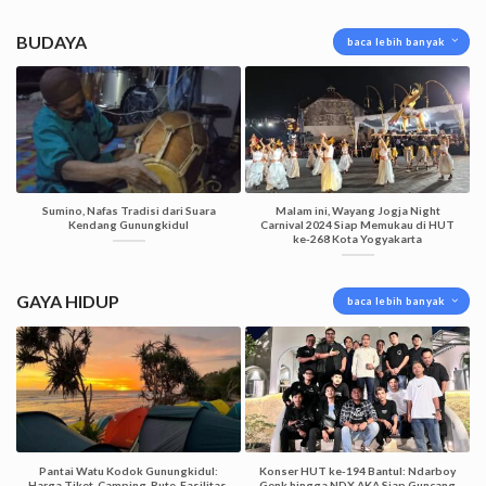
BUDAYA
baca lebih banyak
Sumino, Nafas Tradisi dari Suara
Malam ini, Wayang Jogja Night
Kendang Gunungkidul
Carnival 2024 Siap Memukau di HUT
ke-268 Kota Yogyakarta
GAYA HIDUP
baca lebih banyak
Pantai Watu Kodok Gunungkidul:
Konser HUT ke-194 Bantul: Ndarboy
Harga Tiket, Camping, Rute, Fasilitas,
Genk hingga NDX AKA Siap Guncang