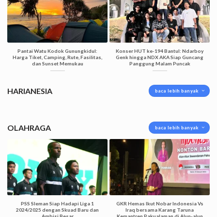
Pantai Watu Kodok Gunungkidul:
Konser HUT ke-194 Bantul: Ndarboy
Harga Tiket, Camping, Rute, Fasilitas,
Genk hingga NDX AKA Siap Guncang
dan Sunset Memukau
Panggung Malam Puncak
HARIANESIA
baca lebih banyak
OLAHRAGA
baca lebih banyak
PSS Sleman Siap Hadapi Liga 1
GKR Hemas Ikut Nobar Indonesia Vs
2024/2025 dengan Skuad Baru dan
Iraq bersama Karang Taruna
Ambisi Besar
Kemantren Pakualaman di Alun-alun