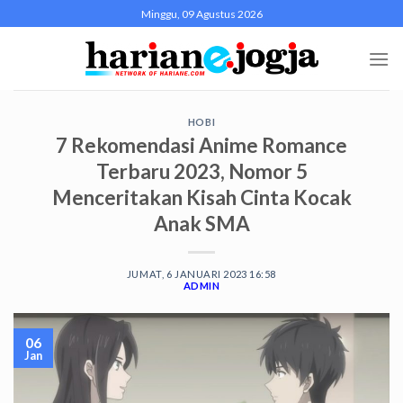
Skip
Minggu, 09 Agustus 2026
to
content
HOBI
7 Rekomendasi Anime Romance
Terbaru 2023, Nomor 5
Menceritakan Kisah Cinta Kocak
Anak SMA
JUMAT, 6 JANUARI 2023 16:58
ADMIN
06
Jan