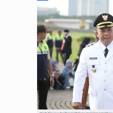
Harda Kiswaya dan Danang Maharsa menjalani pelantikan seb