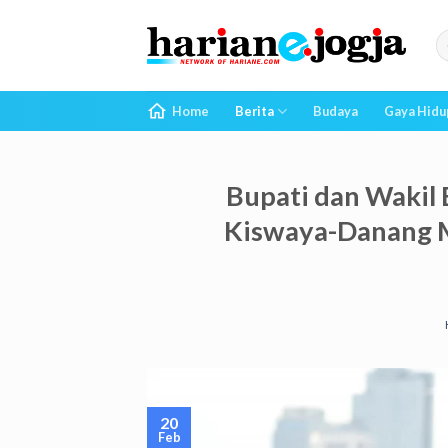
Skip
to
content
Home
Berita
Budaya
Gaya Hidu
Bupati dan Wakil
Kiswaya-Danang M
20
Feb