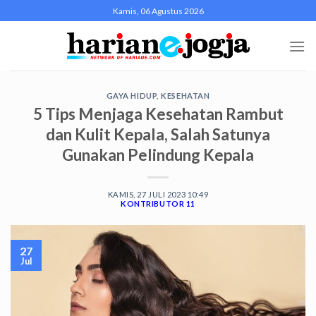
Skip
Kamis, 06 Agustus 2026
to
content
GAYA HIDUP
,
KESEHATAN
5 Tips Menjaga Kesehatan Rambut
dan Kulit Kepala, Salah Satunya
Gunakan Pelindung Kepala
KAMIS, 27 JULI 2023 10:49
KONTRIBUTOR 11
27
Jul