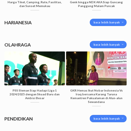
Harga Tiket, Camping, Rute, Fasilitas,
Genk hingga NDX AKA Siap Guncang
dan Sunset Memukau
Panggung Malam Puncak
HARIANESIA
baca lebih banyak
OLAHRAGA
baca lebih banyak
PSS Sleman Siap Hadapi Liga 1
GKR Hemas Ikut Nobar Indonesia Vs
2024/2025 dengan Skuad Baru dan
Iraq bersama Karang Taruna
Ambisi Besar
Kemantren Pakualaman di Alun-alun
Sewandana
PENDIDIKAN
baca lebih banyak