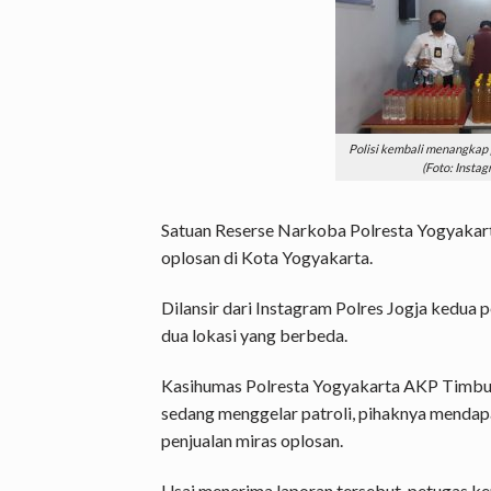
Polisi kembali menangkap p
(Foto: Insta
Satuan Reserse Narkoba Polresta Yogyaka
oplosan di Kota Yogyakarta.
Dilansir dari Instagram Polres Jogja kedua p
dua lokasi yang berbeda.
Kasihumas Polresta Yogyakarta AKP Timbu
sedang menggelar patroli, pihaknya mendapa
penjualan miras oplosan.
Usai menerima laporan tersebut, petugas k