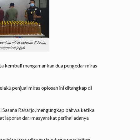
enjual miras oplosan di Jogja.
gram/polresjogja)
rta kembali mengamankan dua pengedar miras
elaku penjual miras oplosan ini ditangkap di
l Sasana Raharjo, mengungkap bahwa ketika
t laporan dari masyarakat perihal adanya
epolisian kemudian melakukan penyelidikan