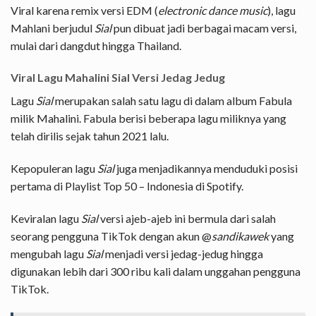
Viral karena remix versi EDM (
electronic dance music
), lagu
Mahlani berjudul
Sial
pun dibuat jadi berbagai macam versi,
mulai dari dangdut hingga Thailand.
Viral Lagu Mahalini Sial Versi Jedag Jedug
Lagu
Sial
merupakan salah satu lagu di dalam album Fabula
milik Mahalini. Fabula berisi beberapa lagu miliknya yang
telah dirilis sejak tahun 2021 lalu.
Kepopuleran lagu
Sial
juga menjadikannya menduduki posisi
pertama di Playlist Top 50 – Indonesia di Spotify.
Keviralan lagu
Sial
versi ajeb-ajeb ini bermula dari salah
seorang pengguna TikTok dengan akun @
sandikawek
yang
mengubah lagu
Sial
menjadi versi jedag-jedug hingga
digunakan lebih dari 300 ribu kali dalam unggahan pengguna
TikTok.