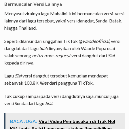
Bermunculan Versi Lainnya
Menyusul viralnya lagu Mahalini, kini bermunculan versi-versi
lainnya dari lagu tersebut, yakni versi dangdut, Sunda, Batak,
hingga Thailand.
Seperti dilansir dari unggahan TikTok @
waodeofficial
, versi
dangdut dari lagu
Sial
dinyanyikan oleh Waode Popa usai
salah seorang
netizen
me-
request
versi dangdut dari
Sial
kepada dirinya.
Lagu
Sial
versi dangdut tersebut kemudian mendapat
sebanyak 100.8K
likes
dari pengguna TikTok.
Tak cukup sampai pada versi dangdutnya saja, muncul juga
versi Sunda dari lagu
Sial
.
BACA JUGA:
Viral Video Pembacokan di Titik Nol
KM Jogja, Polisi Langsung Lakukan Penyelidikan