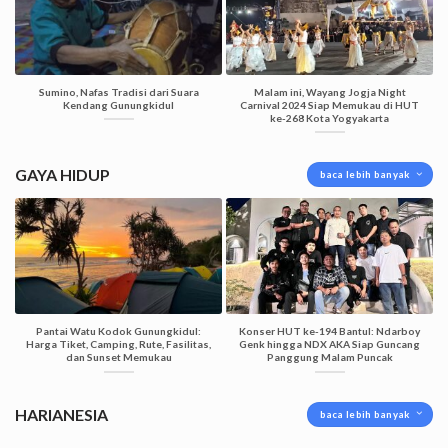
Sumino, Nafas Tradisi dari Suara
Malam ini, Wayang Jogja Night
Kendang Gunungkidul
Carnival 2024 Siap Memukau di HUT
ke-268 Kota Yogyakarta
GAYA HIDUP
baca lebih banyak
Pantai Watu Kodok Gunungkidul:
Konser HUT ke-194 Bantul: Ndarboy
Harga Tiket, Camping, Rute, Fasilitas,
Genk hingga NDX AKA Siap Guncang
dan Sunset Memukau
Panggung Malam Puncak
HARIANESIA
baca lebih banyak