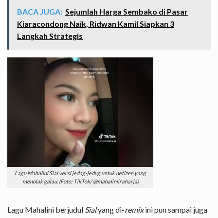
BACA JUGA:
Sejumlah Harga Sembako di Pasar
Kiaracondong Naik, Ridwan Kamil Siapkan 3
Langkah Strategis
Lagu Mahalini Sial versi jedag-jedug untuk netizen yang
menolak galau. (Foto: TikTok/ @mahaliniiraharja)
Lagu Mahalini berjudul
Sial
yang di-
remix
ini pun sampai juga