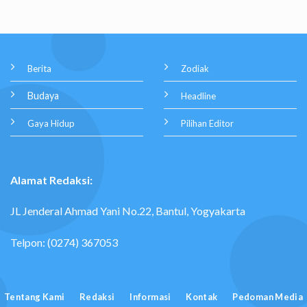
Berita
Zodiak
Budaya
Headline
Gaya Hidup
Pilihan Editor
Alamat Redaksi:
JL Jenderal Ahmad Yani No.22, Bantul, Yogyakarta
Telpon: (0274) 367053
Tentang Kami
Redaksi
Informasi
Kontak
Pedoman Media