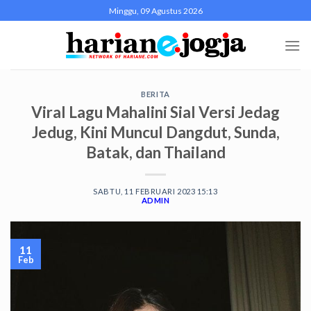
Skip
Minggu, 09 Agustus 2026
to
content
BERITA
Viral Lagu Mahalini Sial Versi Jedag
Jedug, Kini Muncul Dangdut, Sunda,
Batak, dan Thailand
SABTU, 11 FEBRUARI 2023 15:13
ADMIN
11
Feb