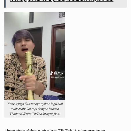
Jirayut juga ikut menyanyikan lagu Sial
milik Mahalini tapi dengan bahasa
Thailand. (Foto: TikTok/jirayut_daa)
Unggahan video oleh akun TikTok @
ekapermanaa_
,