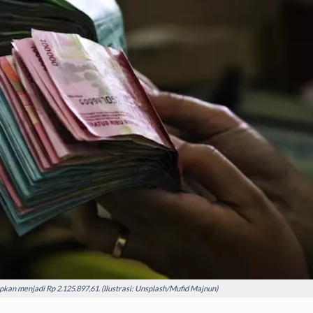
pkan menjadi Rp 2.125.897,61. (Ilustrasi: Unsplash/Mufid Majnun)