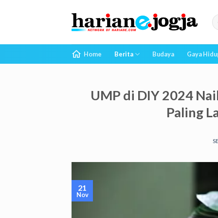
Skip
to
content
Home
Berita
Budaya
Gaya Hidu
UMP di DIY 2024 Nai
Paling 
S
21
Nov