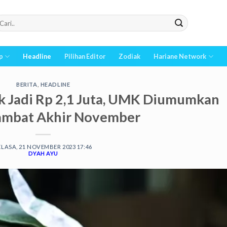
p
Headline
Pilihan Editor
Zodiak
Hariane Network
BERITA
,
HEADLINE
k Jadi Rp 2,1 Juta, UMK Diumumkan
Lambat Akhir November
ELASA, 21 NOVEMBER 2023 17:46
DYAH AYU