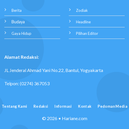
Berita
Zodiak
Budaya
Headline
Gaya Hidup
Pilihan Editor
Alamat Redaksi:
JL Jenderal Ahmad Yani No.22, Bantul, Yogyakarta
Telpon: (0274) 367053
Tentang Kami
Redaksi
Informasi
Kontak
Pedoman Media
© 2026 • Hariane.com