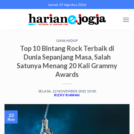
Skip
Jumat, 07 Agustus 2026
to
content
GAYA HIDUP
Top 10 Bintang Rock Terbaik di
Dunia Sepanjang Masa, Salah
Satunya Menang 20 Kali Grammy
Awards
SELASA, 22 NOVEMBER 2022 10:00
RIZKY RIAWAN
22
Nov