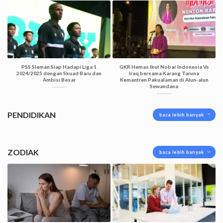
PSS Sleman Siap Hadapi Liga 1
GKR Hemas Ikut Nobar Indonesia Vs
2024/2025 dengan Skuad Baru dan
Iraq bersama Karang Taruna
Ambisi Besar
Kemantren Pakualaman di Alun-alun
Sewandana
PENDIDIKAN
baca lebih banyak
ZODIAK
baca lebih banyak