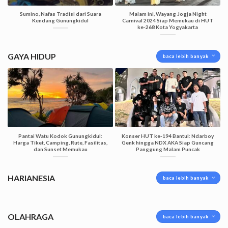
Sumino, Nafas Tradisi dari Suara
Malam ini, Wayang Jogja Night
Kendang Gunungkidul
Carnival 2024 Siap Memukau di HUT
ke-268 Kota Yogyakarta
GAYA HIDUP
baca lebih banyak
Pantai Watu Kodok Gunungkidul:
Konser HUT ke-194 Bantul: Ndarboy
Harga Tiket, Camping, Rute, Fasilitas,
Genk hingga NDX AKA Siap Guncang
dan Sunset Memukau
Panggung Malam Puncak
HARIANESIA
baca lebih banyak
OLAHRAGA
baca lebih banyak