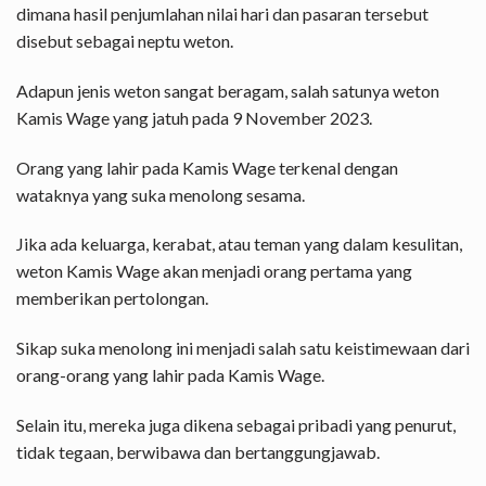
dimana hasil penjumlahan nilai hari dan pasaran tersebut
disebut sebagai neptu weton.
Adapun jenis weton sangat beragam, salah satunya weton
Kamis Wage yang jatuh pada 9 November 2023.
Orang yang lahir pada Kamis Wage terkenal dengan
wataknya yang suka menolong sesama.
Jika ada keluarga, kerabat, atau teman yang dalam kesulitan,
weton Kamis Wage akan menjadi orang pertama yang
memberikan pertolongan.
Sikap suka menolong ini menjadi salah satu keistimewaan dari
orang-orang yang lahir pada Kamis Wage.
Selain itu, mereka juga dikena sebagai pribadi yang penurut,
tidak tegaan, berwibawa dan bertanggungjawab.