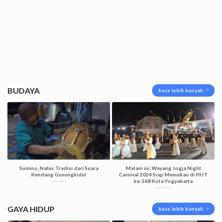
BUDAYA
baca lebih banyak
Sumino, Nafas Tradisi dari Suara
Malam ini, Wayang Jogja Night
Kendang Gunungkidul
Carnival 2024 Siap Memukau di HUT
ke-268 Kota Yogyakarta
GAYA HIDUP
baca lebih banyak