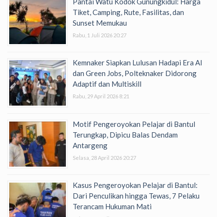
Pantai Watu Kodok Gunungkidul: Harga
Tiket, Camping, Rute, Fasilitas, dan
Sunset Memukau
Rabu, 1 Juli 2026 20:27
Kemnaker Siapkan Lulusan Hadapi Era AI
dan Green Jobs, Polteknaker Didorong
Adaptif dan Multiskill
Rabu, 29 April 2026 8:21
Motif Pengeroyokan Pelajar di Bantul
Terungkap, Dipicu Balas Dendam
Antargeng
Selasa, 28 April 2026 20:27
Kasus Pengeroyokan Pelajar di Bantul:
Dari Penculikan hingga Tewas, 7 Pelaku
Terancam Hukuman Mati