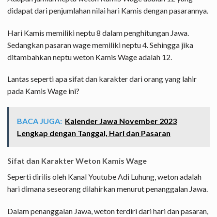
didapat dari penjumlahan nilai hari Kamis dengan pasarannya.
Hari Kamis memiliki neptu 8 dalam penghitungan Jawa.
Sedangkan pasaran wage memiliki neptu 4. Sehingga jika
ditambahkan neptu weton Kamis Wage adalah 12.
Lantas seperti apa sifat dan karakter dari orang yang lahir
pada Kamis Wage ini?
BACA JUGA:
Kalender Jawa November 2023
Lengkap dengan Tanggal, Hari dan Pasaran
Sifat dan Karakter Weton Kamis Wage
Seperti dirilis oleh Kanal Youtube Adi Luhung, weton adalah
hari dimana seseorang dilahirkan menurut penanggalan Jawa.
Dalam penanggalan Jawa, weton terdiri dari hari dan pasaran,