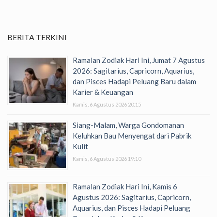
BERITA TERKINI
Ramalan Zodiak Hari Ini, Jumat 7 Agustus
2026: Sagitarius, Capricorn, Aquarius,
dan Pisces Hadapi Peluang Baru dalam
Karier & Keuangan
Kamis, 6 Agustus 2026 20:15
Siang-Malam, Warga Gondomanan
Keluhkan Bau Menyengat dari Pabrik
Kulit
Kamis, 6 Agustus 2026 19:10
Ramalan Zodiak Hari Ini, Kamis 6
Agustus 2026: Sagitarius, Capricorn,
Aquarius, dan Pisces Hadapi Peluang