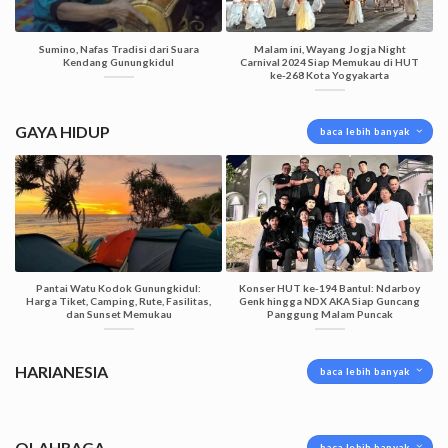
Sumino, Nafas Tradisi dari Suara
Malam ini, Wayang Jogja Night
Kendang Gunungkidul
Carnival 2024 Siap Memukau di HUT
ke-268 Kota Yogyakarta
GAYA HIDUP
baca lebih banyak
Pantai Watu Kodok Gunungkidul:
Konser HUT ke-194 Bantul: Ndarboy
Harga Tiket, Camping, Rute, Fasilitas,
Genk hingga NDX AKA Siap Guncang
dan Sunset Memukau
Panggung Malam Puncak
HARIANESIA
baca lebih banyak
OLAHRAGA
baca lebih banyak