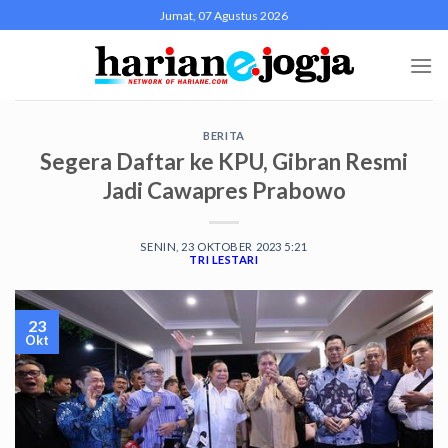
Skip
Jumat, 07 Agustus 2026
to
content
BERITA
Segera Daftar ke KPU, Gibran Resmi
Jadi Cawapres Prabowo
SENIN, 23 OKTOBER 2023 5:21
TRI LESTARI
23
Okt