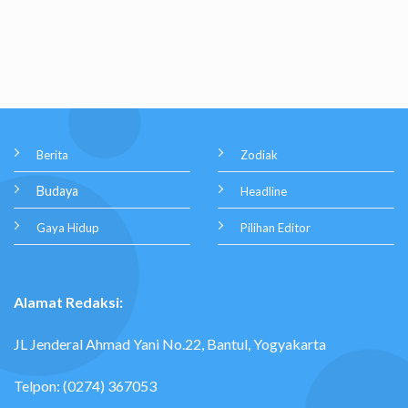
Berita
Zodiak
Budaya
Headline
Gaya Hidup
Pilihan Editor
Alamat Redaksi:
JL Jenderal Ahmad Yani No.22, Bantul, Yogyakarta
Telpon: (0274) 367053