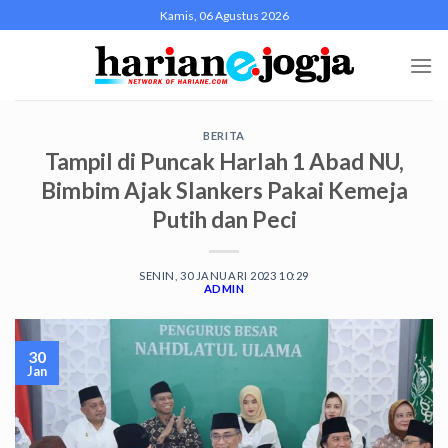
Skip
Kamis, 06 Agustus 2026
to
content
BERITA
Tampil di Puncak Harlah 1 Abad NU,
Bimbim Ajak Slankers Pakai Kemeja
Putih dan Peci
SENIN, 30 JANUARI 2023 10:29
ADMIN
30
Jan