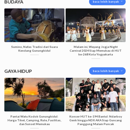
BUDAYA
baca lebih banyak
Sumino, Nafas Tradisi dari Suara
Malam ini, Wayang Jogja Night
Kendang Gunungkidul
Carnival 2024 Siap Memukau di HUT
ke-268 Kota Yogyakarta
GAYA HIDUP
baca lebih banyak
Pantai Watu Kodok Gunungkidul:
Konser HUT ke-194 Bantul: Ndarboy
Harga Tiket, Camping, Rute, Fasilitas,
Genk hingga NDX AKA Siap Guncang
dan Sunset Memukau
Panggung Malam Puncak