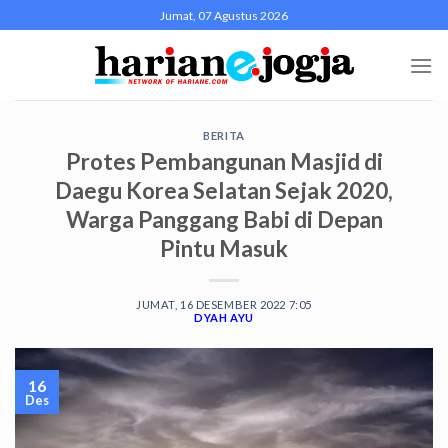
Skip
Jumat, 07 Agustus 2026
to
content
BERITA
Protes Pembangunan Masjid di
Daegu Korea Selatan Sejak 2020,
Warga Panggang Babi di Depan
Pintu Masuk
JUMAT, 16 DESEMBER 2022 7:05
DYAH AYU
16
Des