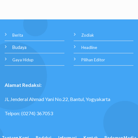
Berita
Zodiak
Budaya
Headline
Gaya Hidup
Pilihan Editor
Alamat Redaksi:
JL Jenderal Ahmad Yani No.22, Bantul, Yogyakarta
Telpon: (0274) 367053
Tentang Kami
Redaksi
Informasi
Kontak
Pedoman Media