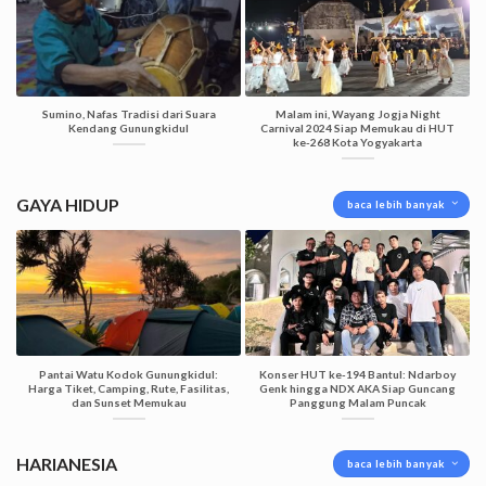
Sumino, Nafas Tradisi dari Suara
Malam ini, Wayang Jogja Night
Kendang Gunungkidul
Carnival 2024 Siap Memukau di HUT
ke-268 Kota Yogyakarta
GAYA HIDUP
baca lebih banyak
Pantai Watu Kodok Gunungkidul:
Konser HUT ke-194 Bantul: Ndarboy
Harga Tiket, Camping, Rute, Fasilitas,
Genk hingga NDX AKA Siap Guncang
dan Sunset Memukau
Panggung Malam Puncak
HARIANESIA
baca lebih banyak