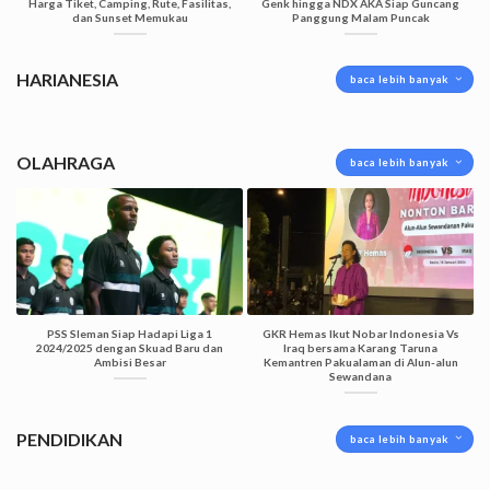
Harga Tiket, Camping, Rute, Fasilitas,
Genk hingga NDX AKA Siap Guncang
dan Sunset Memukau
Panggung Malam Puncak
HARIANESIA
baca lebih banyak
OLAHRAGA
baca lebih banyak
PSS Sleman Siap Hadapi Liga 1
GKR Hemas Ikut Nobar Indonesia Vs
2024/2025 dengan Skuad Baru dan
Iraq bersama Karang Taruna
Ambisi Besar
Kemantren Pakualaman di Alun-alun
Sewandana
PENDIDIKAN
baca lebih banyak