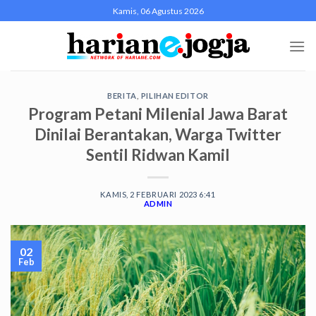
Skip
Kamis, 06 Agustus 2026
to
content
BERITA
,
PILIHAN EDITOR
Program Petani Milenial Jawa Barat
Dinilai Berantakan, Warga Twitter
Sentil Ridwan Kamil
KAMIS, 2 FEBRUARI 2023 6:41
ADMIN
02
Feb