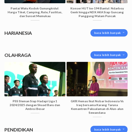
Pantai Watu Kodok Gunungkidul:
Konser HUT ke-194 Bantul: Ndarboy
Harga Tiket, Camping, Rute, Fasilitas,
Genk hingga NDX AKA Siap Guncang
dan Sunset Memukau
Panggung Malam Puncak
HARIANESIA
baca lebih banyak
OLAHRAGA
baca lebih banyak
PSS Sleman Siap Hadapi Liga 1
GKR Hemas Ikut Nobar Indonesia Vs
2024/2025 dengan Skuad Baru dan
Iraq bersama Karang Taruna
Ambisi Besar
Kemantren Pakualaman di Alun-alun
Sewandana
PENDIDIKAN
baca lebih banyak