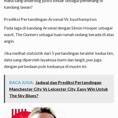
mana sang underdog justru keluar sebagai pemenang di
kandang lawan?
Prediksi Pertandingan Arsenal Vs Southampton
Pada laga di kandang Arsenal dengan Simon Hooper sebagai
wasit, The Gunners sebagai tuan rumah sedang berada di atas
angin.
Jika melihat statsistik dari 5 pertandingan terakhir kedua tim,
data yang diperoleh layaknya bumi dan langit, pun juga
dengan perbedaan poin keduanya di musim ini.
BACA JUGA:
Jadwal dan Prediksi Pertandingan
Manchester City Vs Leicester City, Easy Win Untuk
The Sky Blues?