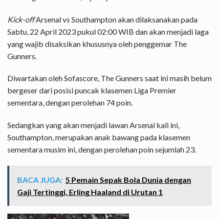
Kick-off
Arsenal vs Southampton akan dilaksanakan pada
Sabtu, 22 April 2023 pukul 02:00 WIB dan akan menjadi laga
yang wajib disaksikan khususnya oleh penggemar The
Gunners.
Diwartakan oleh Sofascore, The Gunners saat ini masih belum
bergeser dari posisi puncak klasemen Liga Premier
sementara, dengan perolehan 74 poin.
Sedangkan yang akan menjadi lawan Arsenal kali ini,
Southampton, merupakan anak bawang pada klasemen
sementara musim ini, dengan perolehan poin sejumlah 23.
BACA JUGA:
5 Pemain Sepak Bola Dunia dengan
Gaji Tertinggi, Erling Haaland di Urutan 1