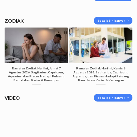
ZODIAK
baca lebih banyak
Ramalan Zodiak Hari Ini, Jumat 7
Ramalan Zodiak Hari Ini, Kamis 6
Agustus 2026: Sagitarius, Capricorn,
Agustus 2026: Sagitarius, Capricorn,
Aquarius, dan Pisces Hadapi Peluang
Aquarius, dan Pisces Hadapi Peluang
Baru dalam Karier & Keuangan
Baru dalam Karier & Keuangan
VIDEO
baca lebih banyak