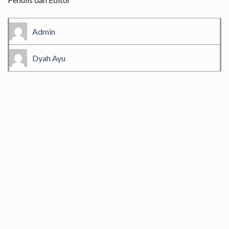
Admin
Dyah Ayu