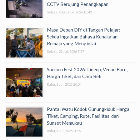
CCTV Berujung Penangkapan
Selasa, 4 Agustus 2026 18:43
Masa Depan DIY di Tangan Pelajar:
Sekda Ingatkan Bahaya Kenakalan
Remaja yang Mengintai
Selasa, 21 Juli 2026 7:27
Saemen Fest 2026: Lineup, Venue Baru,
Harga Tiket, dan Cara Beli
Rabu, 1 Juli 2026 20:54
Pantai Watu Kodok Gunungkidul: Harga
Tiket, Camping, Rute, Fasilitas, dan
Sunset Memukau
Rabu, 1 Juli 2026 20:27