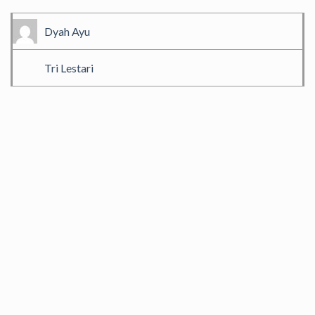
Dyah Ayu
Tri Lestari