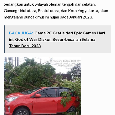
Sedangkan untuk wilayah Sleman tengah dan selatan,
Gunungkidul utara, Bnatul utara, dan Kota Yogyakarta, akan
mengalami puncak musim hujan pada Januari 2023.
BACA JUGA:
Game PC Gratis dari Epic Games Hari
ini, God of War Diskon Besar-besaran Selama
Tahun Baru 2023