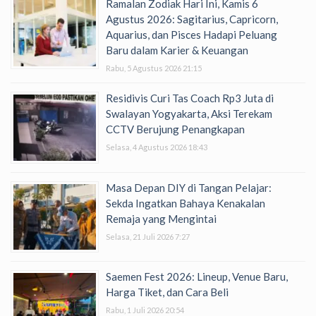
Ramalan Zodiak Hari Ini, Kamis 6
Agustus 2026: Sagitarius, Capricorn,
Aquarius, dan Pisces Hadapi Peluang
Baru dalam Karier & Keuangan
Rabu, 5 Agustus 2026 21:15
Residivis Curi Tas Coach Rp3 Juta di
Swalayan Yogyakarta, Aksi Terekam
CCTV Berujung Penangkapan
Selasa, 4 Agustus 2026 18:43
Masa Depan DIY di Tangan Pelajar:
Sekda Ingatkan Bahaya Kenakalan
Remaja yang Mengintai
Selasa, 21 Juli 2026 7:27
Saemen Fest 2026: Lineup, Venue Baru,
Harga Tiket, dan Cara Beli
Rabu, 1 Juli 2026 20:54