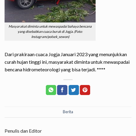
Masyarakat diminta untuk mewaspadai bahaya bencana
yang disebabkan cuaca buruk di Jogja. (Foto:
Instagram/polsek_sewon)
Dari prakiraan cuaca Jogja Januari 2023 yang menunjukkan
curah hujan tinggi ini, masyarakat diminta untuk mewaspadai
bencana hidrometeorologi yang bisa terjadi. *
***
Berita
Penulis dan Editor