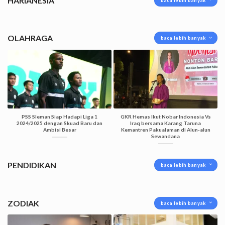
HARIANESIA
baca lebih banyak
OLAHRAGA
baca lebih banyak
PSS Sleman Siap Hadapi Liga 1
GKR Hemas Ikut Nobar Indonesia Vs
2024/2025 dengan Skuad Baru dan
Iraq bersama Karang Taruna
Ambisi Besar
Kemantren Pakualaman di Alun-alun
Sewandana
PENDIDIKAN
baca lebih banyak
ZODIAK
baca lebih banyak