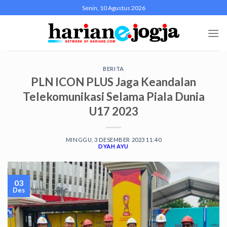
Skip
Senin, 10 Agustus 2026
to
content
BERITA
PLN ICON PLUS Jaga Keandalan
Telekomunikasi Selama Piala Dunia
U17 2023
MINGGU, 3 DESEMBER 2023 11:40
DYAH AYU
03
Des