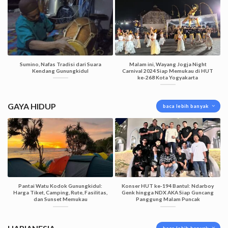
Sumino, Nafas Tradisi dari Suara
Malam ini, Wayang Jogja Night
Kendang Gunungkidul
Carnival 2024 Siap Memukau di HUT
ke-268 Kota Yogyakarta
GAYA HIDUP
baca lebih banyak
Pantai Watu Kodok Gunungkidul:
Konser HUT ke-194 Bantul: Ndarboy
Harga Tiket, Camping, Rute, Fasilitas,
Genk hingga NDX AKA Siap Guncang
dan Sunset Memukau
Panggung Malam Puncak