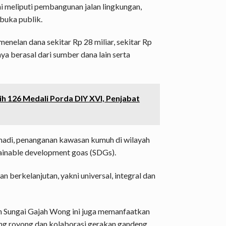
i meliputi pembangunan jalan lingkungan,
rbuka publik.
nelan dana sekitar Rp 28 miliar, sekitar Rp
nya berasal dari sumber dana lain serta
ih 126 Medali Porda DIY XVI, Penjabat
madi, penanganan kawasan kumuh di wilayah
ainable development goas (SDGs).
n berkelanjutan, yakni universal, integral dan
h Sungai Gajah Wong ini juga memanfaatkan
ong royong dan kolaborasi gerakan gandeng