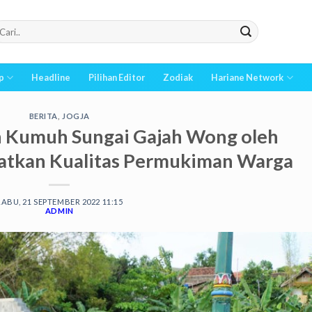
p
Headline
Pilihan Editor
Zodiak
Hariane Network
BERITA
,
JOGJA
 Kumuh Sungai Gajah Wong oleh
katkan Kualitas Permukiman Warga
RABU, 21 SEPTEMBER 2022 11:15
ADMIN