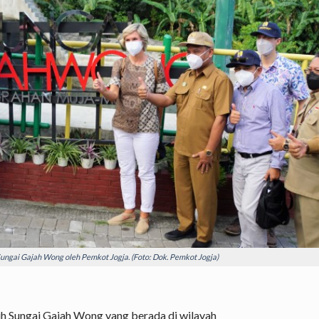
gai Gajah Wong oleh Pemkot Jogja. (Foto: Dok. Pemkot Jogja)
 Sungai Gajah Wong yang berada di wilayah