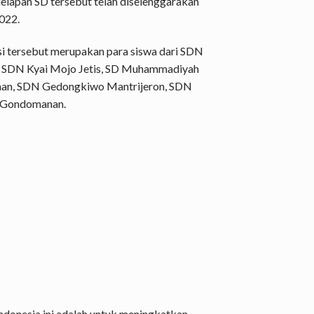
 delapan SD tersebut telah diselenggarakan
022.
si tersebut merupakan para siswa dari SDN
, SDN Kyai Mojo Jetis, SD Muhammadiyah
an, SDN Gedongkiwo Mantrijeron, SDN
 Gondomanan.
Indonesia ini adalah untuk meningkatkan