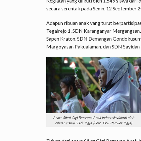
Kegiatan yang diikuti oleh 1.549 siswa dari
secara serentak pada Senin, 12 September 2
Adapun ribuan anak yang turut berpartisipa
Tegalrejo 1, SDN Karanganyar Mergangsan
Sapen Kraton, SDN Demangan Gondokusum
Margoyasan Pakualaman, dan SDN Sayidan
Acara Sikat Gigi Bersama Anak Indonesia diikuti oleh
ribuan siswa SD di Jogja. (Foto: Dok. Pemkot Jogja)
Tujuan dari acara Sikat Gigi Bersama Anak 