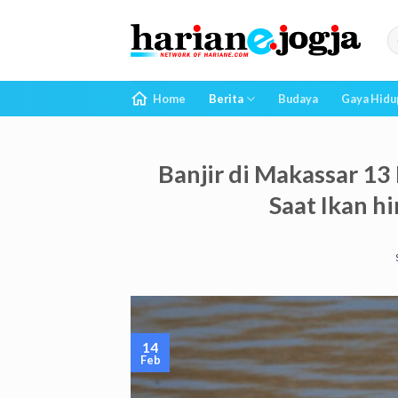
Skip
to
content
Home
Berita
Budaya
Gaya Hidu
Banjir di Makassar 13
Saat Ikan 
14
Feb