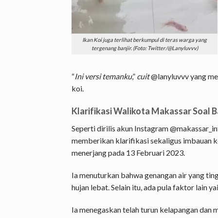
Ikan Koi juga terlihat berkumpul di teras warga yang
tergenang banjir. (Foto: Twitter/@Lanyluvvv)
“
Ini versi temanku
,”
cuit
@lanyluvvv yang me
koi.
Klarifikasi Walikota Makassar Soal B
Seperti dirilis akun Instagram @makassar_i
memberikan klarifikasi sekaligus imbauan k
menerjang pada 13 Februari 2023.
Ia menuturkan bahwa genangan air yang tin
hujan lebat. Selain itu, ada pula faktor lain ya
Ia menegaskan telah turun kelapangan dan 