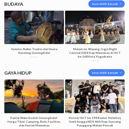
BUDAYA
baca lebih banyak
Sumino, Nafas Tradisi dari Suara
Malam ini, Wayang Jogja Night
Kendang Gunungkidul
Carnival 2024 Siap Memukau di HUT
ke-268 Kota Yogyakarta
GAYA HIDUP
baca lebih banyak
Pantai Watu Kodok Gunungkidul:
Konser HUT ke-194 Bantul: Ndarboy
Harga Tiket, Camping, Rute, Fasilitas,
Genk hingga NDX AKA Siap Guncang
dan Sunset Memukau
Panggung Malam Puncak