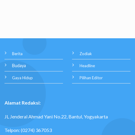
Berita
Zodiak
Budaya
Headline
Gaya Hidup
Pilihan Editor
Alamat Redaksi:
JL Jenderal Ahmad Yani No.22, Bantul, Yogyakarta
Telpon: (0274) 367053