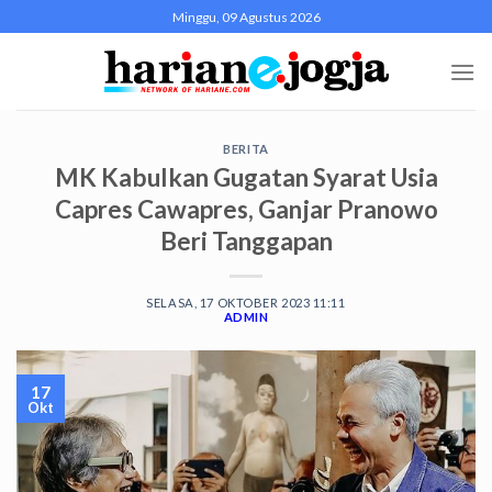
Skip
Minggu, 09 Agustus 2026
to
content
BERITA
MK Kabulkan Gugatan Syarat Usia
Capres Cawapres, Ganjar Pranowo
Beri Tanggapan
SELASA, 17 OKTOBER 2023 11:11
ADMIN
17
Okt