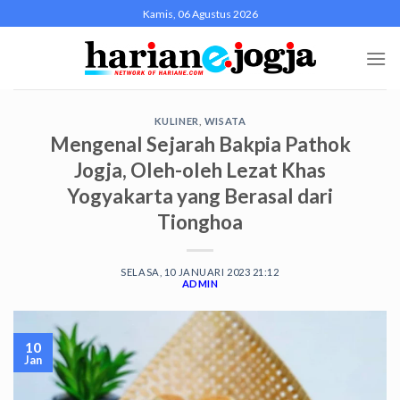
Skip
Kamis, 06 Agustus 2026
to
content
KULINER
,
WISATA
Mengenal Sejarah Bakpia Pathok
Jogja, Oleh-oleh Lezat Khas
Yogyakarta yang Berasal dari
Tionghoa
SELASA, 10 JANUARI 2023 21:12
ADMIN
10
Jan