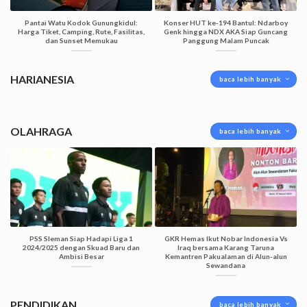
Pantai Watu Kodok Gunungkidul:
Konser HUT ke-194 Bantul: Ndarboy
Harga Tiket, Camping, Rute, Fasilitas,
Genk hingga NDX AKA Siap Guncang
dan Sunset Memukau
Panggung Malam Puncak
HARIANESIA
baca lebih banyak
OLAHRAGA
baca lebih banyak
PSS Sleman Siap Hadapi Liga 1
GKR Hemas Ikut Nobar Indonesia Vs
2024/2025 dengan Skuad Baru dan
Iraq bersama Karang Taruna
Ambisi Besar
Kemantren Pakualaman di Alun-alun
Sewandana
PENDIDIKAN
baca lebih banyak