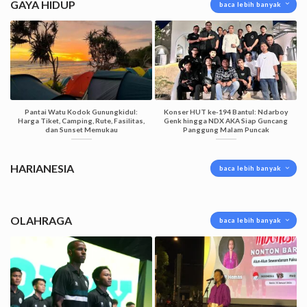
GAYA HIDUP
baca lebih banyak
Pantai Watu Kodok Gunungkidul:
Konser HUT ke-194 Bantul: Ndarboy
Harga Tiket, Camping, Rute, Fasilitas,
Genk hingga NDX AKA Siap Guncang
dan Sunset Memukau
Panggung Malam Puncak
HARIANESIA
baca lebih banyak
OLAHRAGA
baca lebih banyak