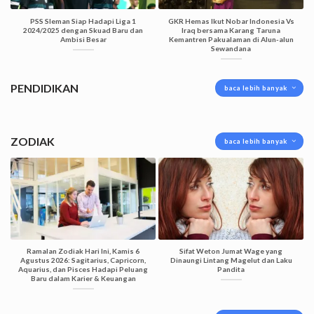
PSS Sleman Siap Hadapi Liga 1
GKR Hemas Ikut Nobar Indonesia Vs
2024/2025 dengan Skuad Baru dan
Iraq bersama Karang Taruna
Ambisi Besar
Kemantren Pakualaman di Alun-alun
Sewandana
PENDIDIKAN
baca lebih banyak
ZODIAK
baca lebih banyak
Ramalan Zodiak Hari Ini, Kamis 6
Sifat Weton Jumat Wage yang
Agustus 2026: Sagitarius, Capricorn,
Dinaungi Lintang Magelut dan Laku
Aquarius, dan Pisces Hadapi Peluang
Pandita
Baru dalam Karier & Keuangan