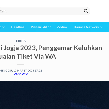
p
Headline
Pilihan Editor
Zodiak
Hariane Network
BERITA
di Jogja 2023, Penggemar Keluhkan
ualan Tiket Via WA
MINGGU, 12 MARET 2023 17:22
DYAH AYU