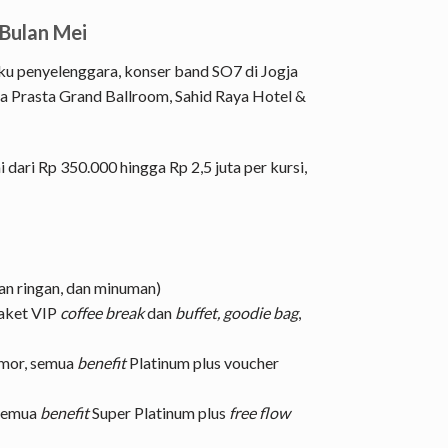
 Bulan Mei
ku penyelenggara, konser band SO7 di Jogja
a Prasta Grand Ballroom, Sahid Raya Hotel &
 dari Rp 350.000 hingga Rp 2,5 juta per kursi,
an ringan, dan minuman)
paket VIP
coffee break
dan
buffet, goodie bag
,
omor, semua
benefit
Platinum plus voucher
 semua
benefit
Super Platinum plus
free flow