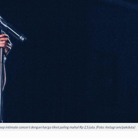
sep intimate concert dengan harga tiket paling mahal Rp 2,5 juta. (Foto: Instagram/pakduta)