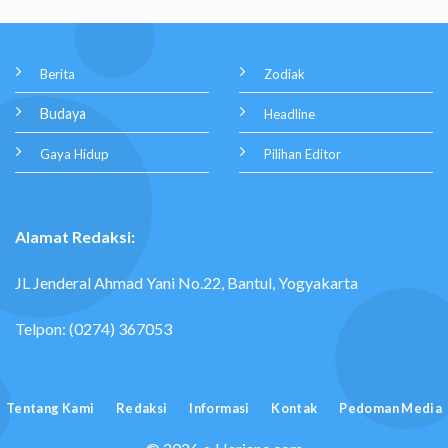
Berita
Zodiak
Budaya
Headline
Gaya Hidup
Pilihan Editor
Alamat Redaksi:
JL Jenderal Ahmad Yani No.22, Bantul, Yogyakarta
Telpon: (0274) 367053
Tentang Kami
Redaksi
Informasi
Kontak
Pedoman Media