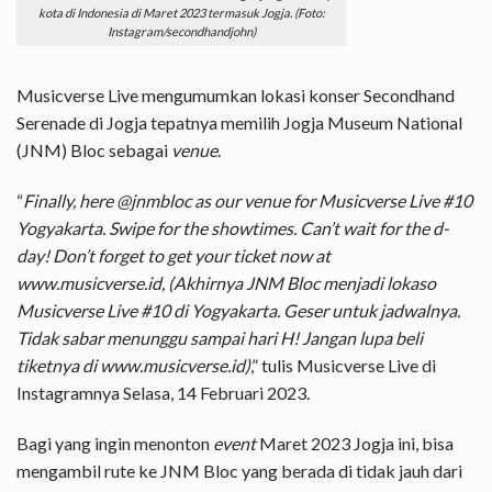
kota di Indonesia di Maret 2023 termasuk Jogja. (Foto:
Instagram/secondhandjohn)
Musicverse Live mengumumkan lokasi konser Secondhand
Serenade di Jogja tepatnya memilih Jogja Museum National
(JNM) Bloc sebagai
venue
.
“
Finally, here @jnmbloc as our venue for Musicverse Live #10
Yogyakarta. Swipe for the showtimes. Can’t wait for the d-
day! Don’t forget to get your ticket now at
www.musicverse.id, (Akhirnya JNM Bloc menjadi lokaso
Musicverse Live #10 di Yogyakarta. Geser untuk jadwalnya.
Tidak sabar menunggu sampai hari H! Jangan lupa beli
tiketnya di www.musicverse.id)
,” tulis Musicverse Live di
Instagramnya Selasa, 14 Februari 2023.
Bagi yang ingin menonton
event
Maret 2023 Jogja ini, bisa
mengambil rute ke JNM Bloc yang berada di tidak jauh dari