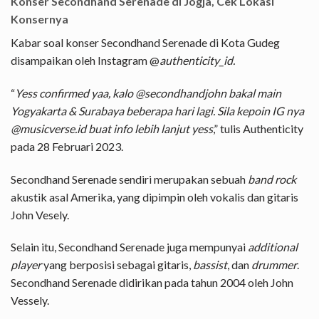
Konser Secondhand Serenade di Jogja, Cek Lokasi
Konsernya
Kabar soal konser Secondhand Serenade di Kota Gudeg
disampaikan oleh Instagram @
authenticity_id.
“
Yess confirmed yaa, kalo @secondhandjohn bakal main
Yogyakarta & Surabaya beberapa hari lagi. Sila kepoin IG nya
@musicverse.id buat info lebih lanjut yess
,” tulis Authenticity
pada 28 Februari 2023.
Secondhand Serenade sendiri merupakan sebuah
band rock
akustik asal Amerika, yang dipimpin oleh vokalis dan gitaris
John Vesely.
Selain itu, Secondhand Serenade juga mempunyai
additional
player
yang berposisi sebagai gitaris,
bassist
, dan
drummer
.
Secondhand Serenade didirikan pada tahun 2004 oleh John
Vessely.