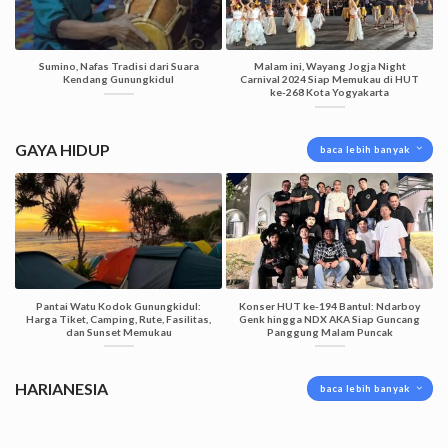
Sumino, Nafas Tradisi dari Suara
Malam ini, Wayang Jogja Night
Kendang Gunungkidul
Carnival 2024 Siap Memukau di HUT
ke-268 Kota Yogyakarta
GAYA HIDUP
baca lebih banyak
Pantai Watu Kodok Gunungkidul:
Konser HUT ke-194 Bantul: Ndarboy
Harga Tiket, Camping, Rute, Fasilitas,
Genk hingga NDX AKA Siap Guncang
dan Sunset Memukau
Panggung Malam Puncak
HARIANESIA
baca lebih banyak