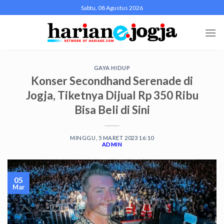
Skip
Sabtu, 08 Agustus 2026
to
content
GAYA HIDUP
Konser Secondhand Serenade di
Jogja, Tiketnya Dijual Rp 350 Ribu
Bisa Beli di Sini
MINGGU, 5 MARET 2023 16:10
ADMIN
05
Mar