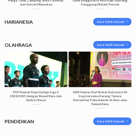
Harga Tiket, Camping, Rute, Fasilitas,
Genk hingga NDX AKA Siap Guncang
dan Sunset Memukau
Panggung Malam Puncak
HARIANESIA
baca lebih banyak
OLAHRAGA
baca lebih banyak
PSS Sleman Siap Hadapi Liga 1
GKR Hemas Ikut Nobar Indonesia Vs
2024/2025 dengan Skuad Baru dan
Iraq bersama Karang Taruna
Ambisi Besar
Kemantren Pakualaman di Alun-alun
Sewandana
PENDIDIKAN
baca lebih banyak