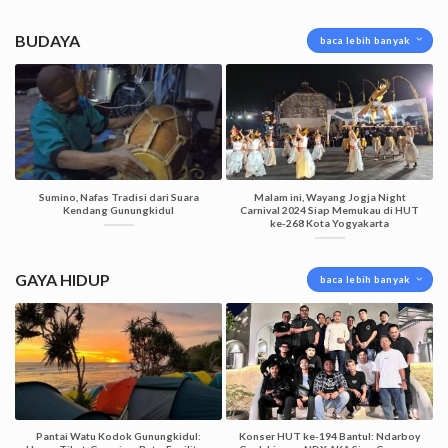
BUDAYA
baca lebih banyak
Sumino, Nafas Tradisi dari Suara
Malam ini, Wayang Jogja Night
Kendang Gunungkidul
Carnival 2024 Siap Memukau di HUT
ke-268 Kota Yogyakarta
GAYA HIDUP
baca lebih banyak
Pantai Watu Kodok Gunungkidul:
Konser HUT ke-194 Bantul: Ndarboy