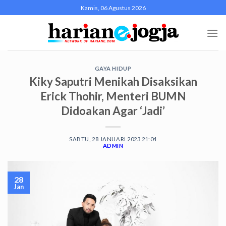
Skip
Kamis, 06 Agustus 2026
to
content
GAYA HIDUP
Kiky Saputri Menikah Disaksikan
Erick Thohir, Menteri BUMN
Didoakan Agar ‘Jadi’
SABTU, 28 JANUARI 2023 21:04
ADMIN
28
Jan