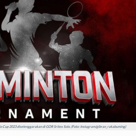
o Cup 2023 diselenggarakan di GOR Sritex Solo. (Foto: Instagram/gibran_rakabuming)