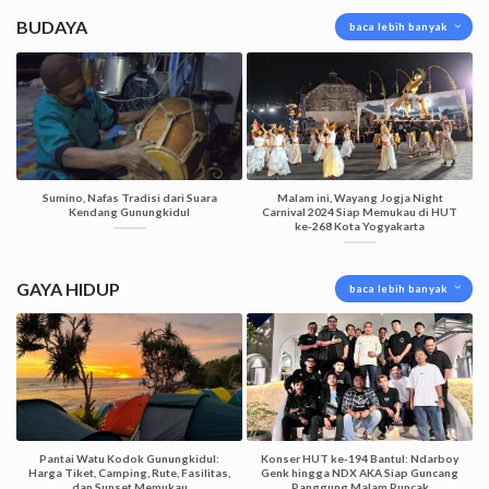
BUDAYA
baca lebih banyak
Sumino, Nafas Tradisi dari Suara
Malam ini, Wayang Jogja Night
Kendang Gunungkidul
Carnival 2024 Siap Memukau di HUT
ke-268 Kota Yogyakarta
GAYA HIDUP
baca lebih banyak
Pantai Watu Kodok Gunungkidul:
Konser HUT ke-194 Bantul: Ndarboy
Harga Tiket, Camping, Rute, Fasilitas,
Genk hingga NDX AKA Siap Guncang
dan Sunset Memukau
Panggung Malam Puncak