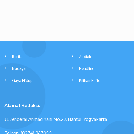
Berita
Zodiak
Budaya
Headline
Gaya Hidup
Pilihan Editor
Alamat Redaksi:
JL Jenderal Ahmad Yani No.22, Bantul, Yogyakarta
Telpon: (0274) 367053