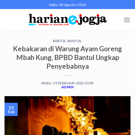
Skip
Sabtu, 08 Agustus 2026
to
content
BERITA
,
BANTUL
Kebakaran di Warung Ayam Goreng
Mbah Kung, BPBD Bantul Ungkap
Penyebabnya
RABU, 15 FEBRUARI 2023 10:09
ADMIN
15
Feb