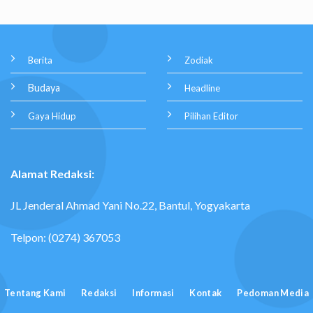
Berita
Zodiak
Budaya
Headline
Gaya Hidup
Pilihan Editor
Alamat Redaksi:
JL Jenderal Ahmad Yani No.22, Bantul, Yogyakarta
Telpon: (0274) 367053
Tentang Kami
Redaksi
Informasi
Kontak
Pedoman Media