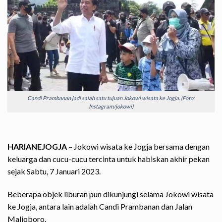
Candi Prambanan jadi salah satu tujuan Jokowi wisata ke Jogja. (Foto:
Instagram/jokowi)
HARIANEJOGJA
– Jokowi wisata ke Jogja bersama dengan
keluarga dan cucu-cucu tercinta untuk habiskan akhir pekan
sejak Sabtu, 7 Januari 2023.
Beberapa objek liburan pun dikunjungi selama Jokowi wisata
ke Jogja, antara lain adalah Candi Prambanan dan Jalan
Malioboro.