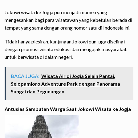
Jokowi wisata ke Jogja pun menjadi momen yang
mengesankan bagi para wisatawan yang kebetulan berada di
tempat yang sama dengan orang nomor satu di Indonesia ini.
Tidak hanya plesiran, kunjungan Jokowi pun juga diselingi
dengan promosi wisata edukasi dan mengajak masyarakat
untuk berwisata di dalam negeri.
BACA JUGA:
Wisata Air di Jogja Selain Pantai,
Selopamioro Adventure Park dengan Panorama
Sungai dan Pegunungan
Antusias Sambutan Warga Saat Jokowi Wisata ke Jogja