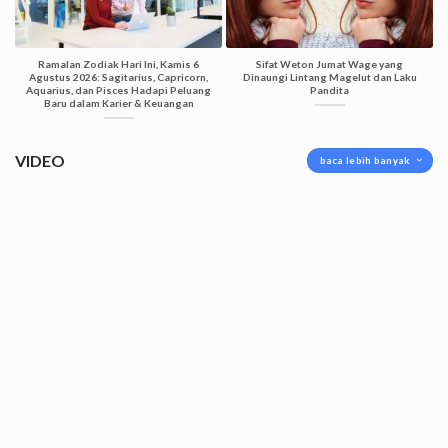
Ramalan Zodiak Hari Ini, Kamis 6
Sifat Weton Jumat Wage yang
Agustus 2026: Sagitarius, Capricorn,
Dinaungi Lintang Magelut dan Laku
Aquarius, dan Pisces Hadapi Peluang
Pandita
Baru dalam Karier & Keuangan
VIDEO
baca lebih banyak