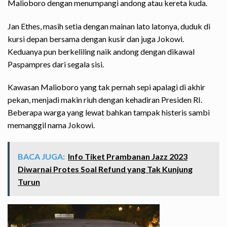
Malioboro dengan menumpangi andong atau kereta kuda.
Jan Ethes, masih setia dengan mainan lato latonya, duduk di
kursi depan bersama dengan kusir dan juga Jokowi.
Keduanya pun berkeliling naik andong dengan dikawal
Paspampres dari segala sisi.
Kawasan Malioboro yang tak pernah sepi apalagi di akhir
pekan, menjadi makin riuh dengan kehadiran Presiden RI.
Beberapa warga yang lewat bahkan tampak histeris sambi
memanggil nama Jokowi.
BACA JUGA:
Info Tiket Prambanan Jazz 2023
Diwarnai Protes Soal Refund yang Tak Kunjung
Turun