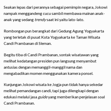
Seakan lepas dari perannya sebagai pemimpin negara, Jokowi
nampak menggandeng cucu sambil membawa mainan anak-
anak yang sedang
trendy
saat ini yaitu lato-lato.
Rombongan pun berangkat dari Gedung Agung Yogyakarta
yang terletak di pusat Kota Yogyakarta ke Taman Wisata
Candi Prambanan di Sleman.
Begitu tiba di Candi Prambanan, sontak wisatawan yang
melihat kedatangan presiden pun langsung menyambut
antusias dengan memanggil-manggil nama dan
mengabadikan momen menggunakan kamera ponsel.
Kunjungan Jokowi wisata ke Jogja pun tidak hanya sekedar
melihat pemandangan candi, tapi juga dilengkapi dengan
edukasi melalui jasa
guide
yang memberikan penjelasan soal
Candi Prambanan.