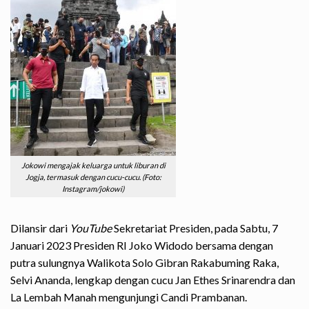
Jokowi mengajak keluarga untuk liburan di
Jogja, termasuk dengan cucu-cucu. (Foto:
Instagram/jokowi)
Dilansir dari
YouTube
Sekretariat Presiden, pada Sabtu, 7
Januari 2023 Presiden RI Joko Widodo bersama dengan
putra sulungnya Walikota Solo Gibran Rakabuming Raka,
Selvi Ananda, lengkap dengan cucu Jan Ethes Srinarendra dan
La Lembah Manah mengunjungi Candi Prambanan.