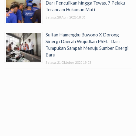
Dari Penculikan hingga Tewas, 7 Pelaku
Terancam Hukuman Mati
Selasa, 28 April 2026 18:36
Sultan Hamengku Buwono X Dorong
Sinergi Daerah Wujudkan PSEL: Dari
Tumpukan Sampah Menuju Sumber Energi
Baru
Selasa, 21 Oktober 2025 19:53